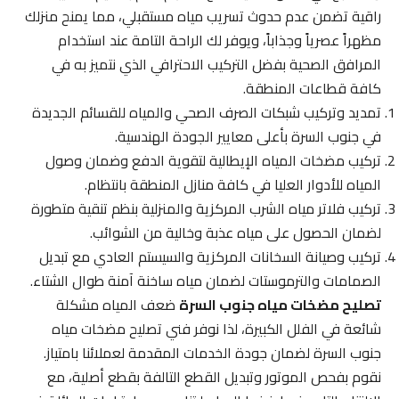
راقية تضمن عدم حدوث تسريب مياه مستقبلي، مما يمنح منزلك
مظهراً عصرياً وجذاباً، ويوفر لك الراحة التامة عند استخدام
المرافق الصحية بفضل التركيب الاحترافي الذي نتميز به في
كافة قطاعات المنطقة.
تمديد وتركيب شبكات الصرف الصحي والمياه للقسائم الجديدة
في جنوب السرة بأعلى معايير الجودة الهندسية.
تركيب مضخات المياه الإيطالية لتقوية الدفع وضمان وصول
المياه للأدوار العليا في كافة منازل المنطقة بانتظام.
تركيب فلاتر مياه الشرب المركزية والمنزلية بنظم تنقية متطورة
لضمان الحصول على مياه عذبة وخالية من الشوائب.
تركيب وصيانة السخانات المركزية والسيستم العادي مع تبديل
الصمامات والترموستات لضمان مياه ساخنة آمنة طوال الشتاء.
تصليح مضخات مياه جنوب السرة
ضعف المياه مشكلة
شائعة في الفلل الكبيرة، لذا نوفر فني تصليح مضخات مياه
جنوب السرة لضمان جودة الخدمات المقدمة لعملائنا بامتياز.
نقوم بفحص الموتور وتبديل القطع التالفة بقطع أصلية، مع