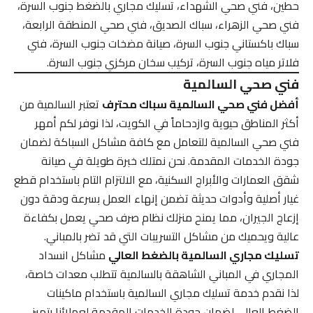
حطين، فني صحي الشهداء، تسليك مجاري بالضغط جنوب السرة،
فني صحي الزهراء، سباك الصديق، فني صحي المنطقة الرابعة،
سباك باكستاني جنوب السرة، صيانة مضخات جنوب السرة، فني
فلاتر مياه جنوب السرة، تركيب سخان مركزي جنوب السرة.
فني صحي السالمية
أفضل فني صحي السالمية سباك محترف
تعتبر السالمية من
أكثر المناطق حيوية وازدحاماً في الكويت، لذا نوفر لكم أمهر
فني صحي السالمية للتعامل مع كافة مشاكل السباكة لضمان
جودة الخدمات المقدمة. نحن نمتلك خبرة طويلة في صيانة
شقق العمارات والأبراج السكنية، مع الالتزام التام باستخدام قطع
غيار أصلية وأدوات حديثة تضمن إنهاء العمل بسرعة ودقة دون
إزعاج الجيران، مما يمنح منزلك نظام صرف صحي يعمل بكفاءة
عالية ويحميك من مشاكل التسريبات التي قد تضر بالمباني.
تسليك مجاري السالمية بالضغط العالي
مشاكل انسداد
المجاري في المباني الشاهقة بالسالمية تتطلب معدات خاصة،
لذا نقدم خدمة تسليك مجاري السالمية باستخدام ماكينات
الضغط العالي لضمان جودة الخدمات المقدمة لعملائنا بتميز.