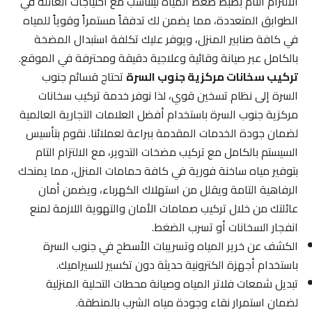
الالتزام التام بضبط ضغط المياه ليتناسب مع احتياجات العائلة في
الطوابق المتعددة، مما يضمن لك تدفقاً مستمراً وقوياً للمياه
في كافة صنابير المنزل، ويوفر عليك تكلفة استبدال المضخة
بالكامل عبر صيانة وقائية وعلاجية دقيقة ومحترفة في الموقع.
تركيب سخانات مركزية جنوب السرة
تحتاج قسائم جنوب
السرة إلى نظام تسخين قوي، لذا نوفر خدمة تركيب سخانات
مركزية جنوب السرة باستخدام أفضل العلامات التجارية العالمية
لضمان جودة الخدمات المقدمة ببراعة لعملائنا. نقوم بتأسيس
السيستم بالكامل مع تركيب مضخات التدوير، مع الالتزام التام
بتوفير مياه ساخنة فورية في كافة حمامات المنزل، مما يمنحك
الرفاهية التامة ويقلل من استهلاك الكهرباء، ويضمن أمان
عائلتك من خلال تركيب صمامات الأمان والتهوية اللازمة لمنع
انفجار السخانات أو تسرب الضغط.
الكشف عن خرير المياه وتسريبات الأسطح في جنوب السرة
باستخدام أجهزة الكترونية حديثة دون تكسير للسيراميك.
تبديل شمعات فلاتر المياه وصيانة محطات التحلية المنزلية
لضمان استمرار نقاء وجودة مياه الشرب بالمنطقة.