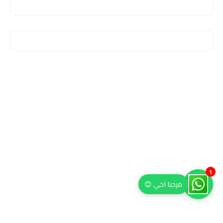
1
مرحبا اخي 😊