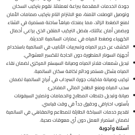
جودة الخدمات المقدمة ببراعة لعملائنا. نقوم بتركيب السخان
وتوصيل الوصلات الآمنة، مع الالتزام التام بتركيب صمامات الأمان
لمنع الضغط الزائد، مما يمنحك مياهاً ساخنة مستمرة في الشتاء
ويضمن أمان عائلتك، بفضل التركيب المتقن الذي يراعي أحمال
الكهرباء وضغط المياه في عمارات السالمية الحديثة.
الكشف عن خرير المياه وتسريبات الأنابيب في السالمية باستخدام
أجهزة السونار المتطورة دون الحاجة للتكسير العشوائي.
تبديل شمعات فلاتر المياه وصيانة السيستم المركزي لضمان نقاء
المياه بشكل مستمر ودائم لكافة سكان السالمية.
تركيب وصيانة ماكينات جورة السرداب في أبراج السالمية لضمان
سحب المياه ومنع الطفح المائي المفاجئ.
صيانة وتبديل خلاطات المطابخ والحمامات وتصليح السيفونات
بأسلوب احترافي ودقيق جداً في وقت قياسي.
تقديم خدمات السباكة الطارئة للمطاعم والمقاهي في السالمية
لضمان استمرار العمل دون أي معوقات صحية.
أسئلة وأجوبة