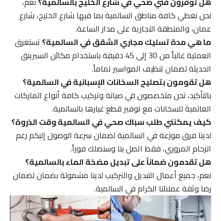
هل توفرون فني صحي في شارع الخليج بالسالمية؟
نعم،
نحن نغطي كافة مناطق السالمية بما فيها شارع الخليج، شارع
عمان، والمنطقة التجارية على مدار الساعة.
ما هي مدة تسليك مجاري الشقق في السالمية؟
تستغرق
العملية غالباً من 30 إلى 45 دقيقة باستخدام مكائن السبرينق
الحديثة لضمان تنظيف المواسير تماماً.
هل تقومون بتصليح السخانات الإسبانية في السالمية؟
بالتأكيد، نحن متخصصون في صيانة وتركيب كافة أنواع الماركات
العالمية للسخانات مع توفير قطع غيارها بالسالمية.
كيف يمكنني طلب سباك صحي في السالمية وقت الذروة؟
لدينا فرق موزعة في السالمية لضمان سرعة الوصول إليكم رغم
الزحام المروري، فقط اتصل بنا وسنصلك فوراً.
هل تقدمون ضماناً على تبديل مضخة الماء بالسالمية؟
نعم، جميع أعمال التبديل والتركيب لدينا مشمولة بضمان لضمان
رضا وثقة عملائنا الكرام في السالمية.