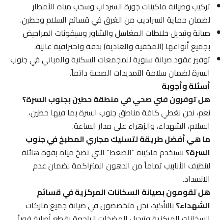
تركيب وصيانة ماكينات جورة السرداب وسحب مياه الأمطار
لضمان حماية السراديب من الغرق في قسائم السلام وحطين.
صيانة وتبديل خلاطات المغاسل والشاور وسيفونات المراحيض
بجميع أنواعها (المخفية والعادية) بدقة واحترافية عالية.
توفير عقود صيانة سنوية للمجمعات السكنية والمباني في جنوب
السرة لضمان سلامة التمديدات الصحية دائماً.
أسئلة وأجوبة
هل توفرون فني صحي في منطقة حطين بجنوب السرة؟
نعم، نحن نغطي كافة مناطق جنوب السرة بما فيها حطين،
السلام، الشهداء، والزهراء على مدار الساعة.
ما هي أفضل طريقة لتسليك مجاري المطبخ في جنوب
السرة؟
نستخدم ماكينة “الضغط” التي تضخ مياه بقوة هائلة
لتنظيف الأنابيب تماماً من الدهون المتراكمة لضمان عدم
الانسداد.
هل تقومون بصيانة السخانات المركزية في قسائم
الشهداء؟
بالتأكيد، نحن متخصصون في صيانة جميع ماركات
السخانات المركزية وتبديل المضخات الراجعة بقطع أصلية فوراً.