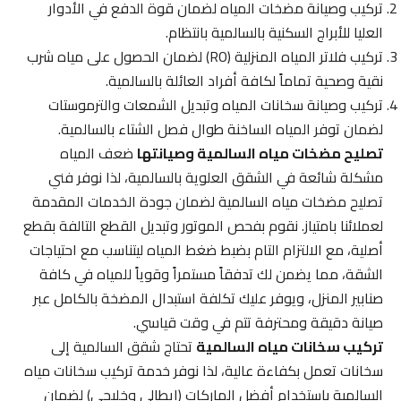
تركيب وصيانة مضخات المياه لضمان قوة الدفع في الأدوار
العليا للأبراج السكنية بالسالمية بانتظام.
تركيب فلاتر المياه المنزلية (RO) لضمان الحصول على مياه شرب
نقية وصحية تماماً لكافة أفراد العائلة بالسالمية.
تركيب وصيانة سخانات المياه وتبديل الشمعات والترموستات
لضمان توفر المياه الساخنة طوال فصل الشتاء بالسالمية.
تصليح مضخات مياه السالمية وصيانتها
ضعف المياه
مشكلة شائعة في الشقق العلوية بالسالمية، لذا نوفر فني
تصليح مضخات مياه السالمية لضمان جودة الخدمات المقدمة
لعملائنا بامتياز. نقوم بفحص الموتور وتبديل القطع التالفة بقطع
أصلية، مع الالتزام التام بضبط ضغط المياه ليتناسب مع احتياجات
الشقة، مما يضمن لك تدفقاً مستمراً وقوياً للمياه في كافة
صنابير المنزل، ويوفر عليك تكلفة استبدال المضخة بالكامل عبر
صيانة دقيقة ومحترفة تتم في وقت قياسي.
تركيب سخانات مياه السالمية
تحتاج شقق السالمية إلى
سخانات تعمل بكفاءة عالية، لذا نوفر خدمة تركيب سخانات مياه
السالمية باستخدام أفضل الماركات (إيطالي وخليجي) لضمان