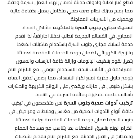
قطع غيار أصلية وأدوات حديثة تضمن إنهاء العمل بسرعة ودقة،
مما يمنح منزلك نظام صرف صحي متكامل يعمل بكفاءة عالية
ويحميك من التسريبات المفاجئة.
تسليك مجاري جنوب السرة بالماكينة
مشاكل انسداد
المجاري في القسائم الجديدة تتطلب تدخلاً احترافياً، لذا نقدم
خدمة تسليك مجاري جنوب السرة باستخدام ماكينات الضغط
والزنبرك الكهربائي لضمان جودة الخدمات المقدمة لعملائنا
بتميز. نقوم بتنظيف البالوعات وإزالة كافة الترسبات والدهون
المتراكمة في الأنابيب نتيجة الاستخدام اليومي، مع الالتزام التام
بتوفير حلول جذرية تمنع تكرار الانسداد، مما يضمن تدفق المياه
بشكل طبيعي في منزلك ويقضي على الروائح الكريهة والحشرات
بأساليب علمية متطورة وفائقة السرعة في التنفيذ.
تركيب أدوات صحية جنوب السرة
نحن متخصصون في تركيب
كافة أنواع الأدوات الصحية من مغاسل وخلاطات ومراحيض في
جنوب السرة لضمان جودة الخدمات المقدمة ببراعة لعملائنا
الكرام. نهتم بتنسيق الملحقات بما يتناسب مع مساحة الحمام
والمطبخ في الفلل الحديثة، مع الالتزام التام بتقديم تشطيبات