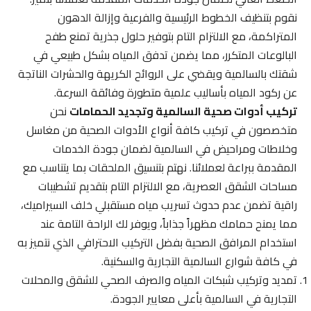
نقوم بتنظيف الخطوط الرئيسية والفرعية وإزالة الدهون
المتراكمة، مع الالتزام التام بتوفير حلول جذرية تمنع طفح
البالوعات المتكرر، مما يضمن تدفق المياه بشكل طبيعي في
شقتك بالسالمية ويقضي على الروائح الكريهة والحشرات الناتجة
عن ركود المياه بأساليب علمية متطورة وفائقة السرعة.
تركيب أدوات صحية السالمية وتجديد الحمامات
نحن
متخصصون في تركيب كافة أنواع الأدوات الصحية من مغاسل
وخلاطات ومراحيض في السالمية لضمان جودة الخدمات
المقدمة ببراعة لعملائنا. نهتم بتنسيق الملحقات بما يتناسب مع
مساحات الشقق العصرية، مع الالتزام التام بتقديم تشطيبات
راقية تضمن عدم حدوث تسريب مياه مستقبلي خلف السيراميك،
مما يمنح حمامك مظهراً جذاباً، ويوفر لك الراحة التامة عند
استخدام المرافق الصحية بفضل التركيب الاحترافي الذي نتميز به
في كافة شوارع السالمية التجارية والسكنية.
تمديد وتركيب شبكات المياه والصرف الصحي للشقق والمحلات
التجارية في السالمية بأعلى معايير الجودة.