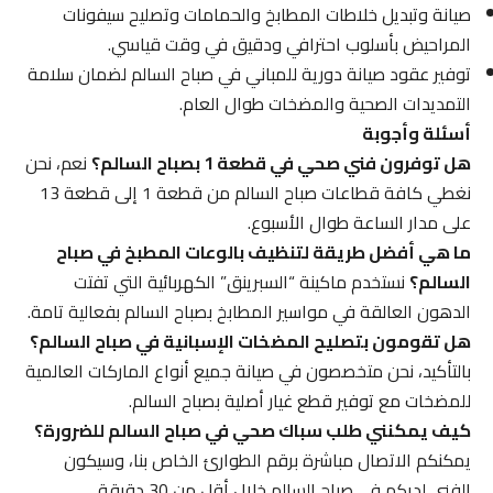
صيانة وتبديل خلاطات المطابخ والحمامات وتصليح سيفونات
المراحيض بأسلوب احترافي ودقيق في وقت قياسي.
توفير عقود صيانة دورية للمباني في صباح السالم لضمان سلامة
التمديدات الصحية والمضخات طوال العام.
أسئلة وأجوبة
هل توفرون فني صحي في قطعة 1 بصباح السالم؟
نعم، نحن
نغطي كافة قطاعات صباح السالم من قطعة 1 إلى قطعة 13
على مدار الساعة طوال الأسبوع.
ما هي أفضل طريقة لتنظيف بالوعات المطبخ في صباح
السالم؟
نستخدم ماكينة “السبرينق” الكهربائية التي تفتت
الدهون العالقة في مواسير المطابخ بصباح السالم بفعالية تامة.
هل تقومون بتصليح المضخات الإسبانية في صباح السالم؟
بالتأكيد، نحن متخصصون في صيانة جميع أنواع الماركات العالمية
للمضخات مع توفير قطع غيار أصلية بصباح السالم.
كيف يمكنني طلب سباك صحي في صباح السالم للضرورة؟
يمكنكم الاتصال مباشرة برقم الطوارئ الخاص بنا، وسيكون
الفني لديكم في صباح السالم خلال أقل من 30 دقيقة.