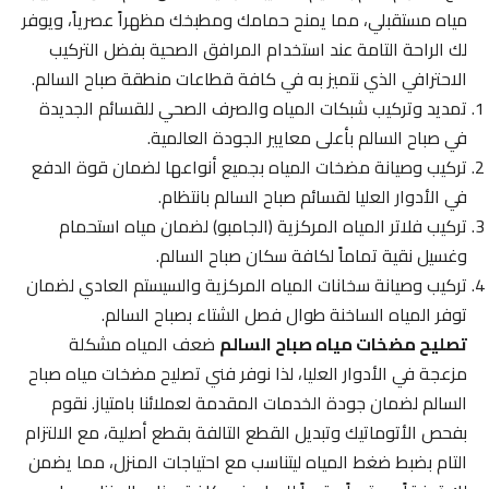
مياه مستقبلي، مما يمنح حمامك ومطبخك مظهراً عصرياً، ويوفر
لك الراحة التامة عند استخدام المرافق الصحية بفضل التركيب
الاحترافي الذي نتميز به في كافة قطاعات منطقة صباح السالم.
تمديد وتركيب شبكات المياه والصرف الصحي للقسائم الجديدة
في صباح السالم بأعلى معايير الجودة العالمية.
تركيب وصيانة مضخات المياه بجميع أنواعها لضمان قوة الدفع
في الأدوار العليا لقسائم صباح السالم بانتظام.
تركيب فلاتر المياه المركزية (الجامبو) لضمان مياه استحمام
وغسيل نقية تماماً لكافة سكان صباح السالم.
تركيب وصيانة سخانات المياه المركزية والسيستم العادي لضمان
توفر المياه الساخنة طوال فصل الشتاء بصباح السالم.
تصليح مضخات مياه صباح السالم
ضعف المياه مشكلة
مزعجة في الأدوار العليا، لذا نوفر فني تصليح مضخات مياه صباح
السالم لضمان جودة الخدمات المقدمة لعملائنا بامتياز. نقوم
بفحص الأتوماتيك وتبديل القطع التالفة بقطع أصلية، مع الالتزام
التام بضبط ضغط المياه ليتناسب مع احتياجات المنزل، مما يضمن