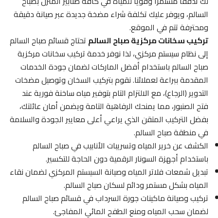
لك تدفقاً مستمراً وقوياً للمياه في كافة صنابير المنزل بصباح
السالم، ويوفر عليك تكلفة شراء مضخة جديدة عبر صيانة دقيقة
ومحترفة تتم في الموقع.
تركيب سخانات مركزية صباح السالم
تحتاج قسائم صباح السالم
إلى نظام سيستم مركزي، لذا نوفر خدمة تركيب سخانات مركزية
صباح السالم باستخدام أفضل الماركات لضمان جودة الخدمات
المقدمة ببراعة لعملائنا. نقوم بتركيب السخان وتوصيل مضخات
التدوير (الرجاع)، مع الالتزام التام بتوفير مياه ساخنة فورية عند
فتح الصنبور، مما يمنحك الرفاهية التامة ويضمن أمان عائلتك،
بفضل التركيب المتقن الذي يراعي أعلى معايير الجودة والسلامة
في منطقة صباح السالم.
الكشف عن خرير المياه وتسريبات الأنابيب في صباح السالم
باستخدام أجهزة السونار الرقمية دون الحاجة للتكسير.
تبديل شمعات فلاتر المياه وصيانة السيستم المركزي لضمان نقاء
المياه بشكل مستمر ودائم لسكان صباح السالم.
تركيب وصيانة ماكينات جورة السرداب في قسائم صباح السالم
لضمان سحب المياه ومنع الطفح المائي المفاجئ.