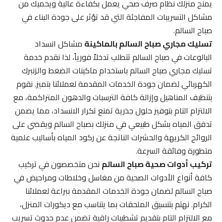
يمنح منزلك نظام صرف صحي يعمل بكفاءة عالية ويحميك من
مشاكل التسريبات المفاجئة التي قد تؤثر على جودة البناء في
صباح السالم.
تسليك مجاري صباح السالم بالماكينة
مشاكل انسداد
البالوعات في صباح السالم تتطلب تدخلاً فورياً، لذا نقدم خدمة
تسليك مجاري صباح السالم باستخدام ماكينات الضغط والزنبرك
الكهربائي لضمان جودة الخدمات المقدمة لعملائنا بتميز. نقوم
بتنظيف المناهيل وإزالة كافة الترسبات والدهون المتراكمة، مع
الالتزام التام بتوفير حلول جذرية تمنع تكرار الانسداد، مما يضمن
تدفق المياه بشكل طبيعي في منزلك بصباح السالم ويقضي على
الروائح الكريهة والحشرات الناتجة عن ركود المياه بأساليب علمية
متطورة وفائقة السرعة.
تركيب أدوات صحية صباح السالم
نحن متخصصون في تركيب
كافة أنواع الأدوات الصحية من مغاسل وخلاطات ومراحيض في
صباح السالم لضمان جودة الخدمات المقدمة ببراعة لعملائنا
الكرام. نهتم بتنسيق الملحقات بما يتناسب مع ديكورات المنزل،
مع الالتزام التام بتقديم تشطيبات راقية تضمن عدم حدوث تسريب