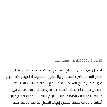
📅 يناير 16, 2026
|
👤 فني سباك صحي
أفضل فني صحي صباح السالم سباك محترف
تتميز منطقة
صباح السالم بكثرة القسائم والمباني السكنية، لذا نوفر لكم أمهر
فني صحي صباح السالم للتعامل مع كافة مشاكل السباكة
لضمان جودة الخدمات المقدمة. نحن نمتلك خبرة طويلة في
صيانة التمديدات الصحية، مع الالتزام التام باستخدام قطع غيار
أصلية وأدوات حديثة تضمن إنهاء العمل بسرعة ودقة، مما