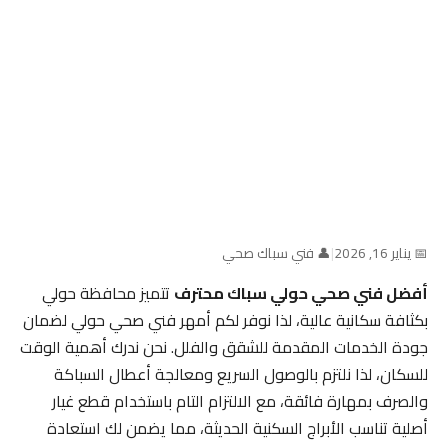
📅 يناير 16, 2026
|
👤 فني سباك صحي
أفضل فني صحي حولي سباك محترف
تتميز محافظة حولي
بكثافة سكانية عالية، لذا نوفر لكم أمهر فني صحي حولي لضمان
جودة الخدمات المقدمة للشقق والفلل. نحن ندرك أهمية الوقت
للسكان، لذا نلتزم بالوصول السريع ومعالجة أعطال السباكة
والصرف بمهارة فائقة، مع الالتزام التام باستخدام قطع غيار
أصلية تناسب الأبراج السكنية الحديثة، مما يضمن لك استعادة