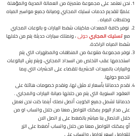
نحن نعتمد على مجموعة متميزة من العمالة المدربة والمؤهلة
علميًا لتقديم خدمات تسليك المجاري وصيانة جميع مواسير المياه
وخلاطات المياه .
نوفر كافة المعدات ماكينات شفط البيارات و بالوعات المجاري
مع
تسليك المجاري
حولى
، ونمتلك سيارات حديثة يتم من خلالها
شفط المياه الراكدة.
نوفر مجموعة متنوعة من المنظفات والمطهرات التي يتم
استخدمها عقب التخلص من انسداد المجاري، ويتم رش البالوعات
والبيارات بالمبيدات الحشرية للقضاء على الحشرات التي ربما
تتجمع حولها.
نقدم خدماتنا بأسعار لا مثيل لها، ونقدم خصومات هائلة على
العقود السنوية التي يتم من خلالها صيانة البيارات والمجاري .
خدماتنا تشمل جميع الكويت أتصل نصلك أينما كنت نحن نعمل
على مدار اليوم يمكنك التواصل معنا من خلال واتساب او من
خلال الاتصال بنا مباشر بالضغط على زر اتصل الان
أو يمكنك التواصل معنا من خلال واتساب أضغط على الزر
للتواصل اسعر تواصل واتساب على