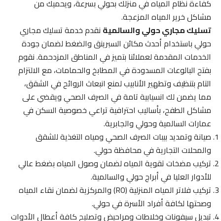
كفاءة نظام المياه في منزلك بحولي بسرعة، ويحميك من
مشاكل خرير المياه المزعجة.
تسليك مجاري حولي والسالمية
نقدم خدمة تسليك مجاري
حولي باستخدام أحدث مكائن السبرينق والضغط لضمان جودة
الخدمات المقدمة لعملائنا بتميز في المناطق المزدحمة. نقوم
بفتح البالوعات المسدودة في المطابخ والحمامات، مع الالتزام
التام بتنظيف وتطهير الأنابيب لمنع انبعاث الروائح في الشقق،
مما يضمن لك انسيابية تامة في الصرف الصحي ويقضي على
مشاكل الطفح، بأساليب احترافية تراعي خصوصية السكن في
عمارات السالمية وحولي والجابرية.
صيانة وتمديد بيبات الصرف الصحي ومياه التغذية للشقق
والمحلات التجارية في محافظة حولي.
تركيب مضخات تقوية المياه لضمان وصول المياه بضغط عالي
للأدوار العليا في أبراج حولي والسالمية.
تركيب فلاتر المياه المنزلية (RO) والمركزية لضمان نقاء المياه
وصحتها لكافة أفراد الأسرة في حولي.
تبديل سيفونات وخلاطات ومراحيض وتصليح كافة أعطال الأدوات