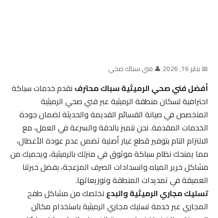
📅 يناير 16, 2026
|
👤 فني سباك صحي
أفضل فني صحي الرميثية سباك محترف
نقدم خدمات سباكة
احترافية لسكان منطقة الرميثية عبر فني صحي الرميثية
المتخصص في صيانة القسائم القديمة والحديثة لضمان جودة
الخدمات المقدمة. نحن نتميز بالدقة والسرعة في العمل، مع
الالتزام التام بتوفير قطع غيار أصلية تضمن عدم عودة الأعطال،
مما يمنحك نظام سباكة موثوق في منزلك بالرميثية، ويحميك من
مشاكل خرير المياه وانسدادات الصرف المزعجة، بفضل خبرتنا
العميقة في تمديدات المنطقة وتوزيعاتها.
تسليك مجاري الرميثية والبدع
نخلصك من مشاكل طفح
المجاري عبر خدمة تسليك مجاري الرميثية باستخدام مكائن