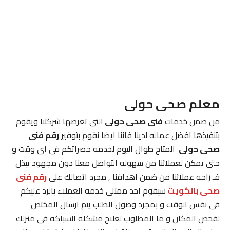
معلم صحى حولى
من ضمن خدمات
فنى صحى حولى
التى تعرضها شركتنا ويقوم
بتنفيذها افضل عماله لدينا فاننا ايضا نقوم بتوفير
رقم فنى
صحى حولى
المتاح طوال اليوم لخدمه حضراتكم فى اى وقت و
حتى يمكن لعملائنا من سهوله التواصل معنا دون مجهود يبذل
فـ راحه عملائنا من ضمن اهدافنا , مجرد اتصالك على
رقم فنى
صحى بالكويت
سيقوم احد ممثلى خدمه العملاء بالرد عليكم
فى نفس الوقت و بمجرد وصول الطلب يتم ارسال المختص
لفحص المكان و ما المطلوب لعلاج مشكله السباكه فى منزلك