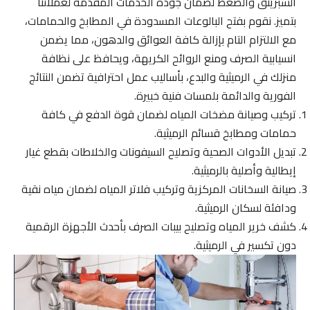
السبرينق والضغط لضمان جودة الخدمات المقدمة لعملائنا
بتميز. نقوم بفتح البالوعات المسدودة في المطابخ والحمامات،
مع الالتزام التام بإزالة كافة العوائق والدهون، مما يضمن
انسيابية الصرف ومنع الروائح الكريهة، ويحافظ على نظافة
منزلك في الرميثية والبدع، بأساليب عمل احترافية تضمن النتائج
الفورية والدائمة بلمسات فنية خبيرة.
تركيب وصيانة مضخات المياه لضمان قوة الدفع في كافة
حمامات ومطابخ قسائم الرميثية.
تبديل الأدوات الصحية وتصليح السيفونات والخلاطات بقطع غيار
إيطالية وأصلية بالرميثية.
صيانة السخانات المركزية وتركيب فلاتر المياه لضمان مياه نقية
ودافئة لسكان الرميثية.
كشف خرير المياه وتصليح بيبات الصرف بأحدث الأجهزة الرقمية
دون تكسير في الرميثية.