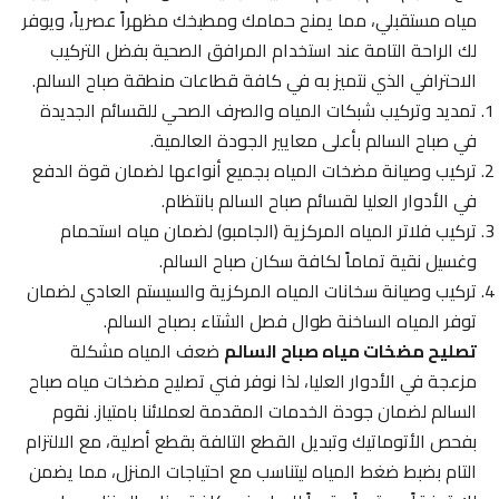
مياه مستقبلي، مما يمنح حمامك ومطبخك مظهراً عصرياً، ويوفر
لك الراحة التامة عند استخدام المرافق الصحية بفضل التركيب
الاحترافي الذي نتميز به في كافة قطاعات منطقة صباح السالم.
تمديد وتركيب شبكات المياه والصرف الصحي للقسائم الجديدة
في صباح السالم بأعلى معايير الجودة العالمية.
تركيب وصيانة مضخات المياه بجميع أنواعها لضمان قوة الدفع
في الأدوار العليا لقسائم صباح السالم بانتظام.
تركيب فلاتر المياه المركزية (الجامبو) لضمان مياه استحمام
وغسيل نقية تماماً لكافة سكان صباح السالم.
تركيب وصيانة سخانات المياه المركزية والسيستم العادي لضمان
توفر المياه الساخنة طوال فصل الشتاء بصباح السالم.
تصليح مضخات مياه صباح السالم
ضعف المياه مشكلة
مزعجة في الأدوار العليا، لذا نوفر فني تصليح مضخات مياه صباح
السالم لضمان جودة الخدمات المقدمة لعملائنا بامتياز. نقوم
بفحص الأتوماتيك وتبديل القطع التالفة بقطع أصلية، مع الالتزام
التام بضبط ضغط المياه ليتناسب مع احتياجات المنزل، مما يضمن