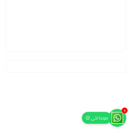
1
مرحبا اخي 😊