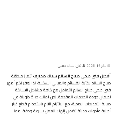
📅 يناير 16, 2026
|
👤 فني سباك صحي
أفضل فني صحي صباح السالم سباك محترف
تتميز منطقة
صباح السالم بكثرة القسائم والمباني السكنية، لذا نوفر لكم أمهر
فني صحي صباح السالم للتعامل مع كافة مشاكل السباكة
لضمان جودة الخدمات المقدمة. نحن نمتلك خبرة طويلة في
صيانة التمديدات الصحية، مع الالتزام التام باستخدام قطع غيار
أصلية وأدوات حديثة تضمن إنهاء العمل بسرعة ودقة، مما