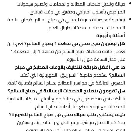
صيانة وتبديل خلاطات المطابخ والحمامات وتصليح سيفونات
المراحيض بأسلوب احترافي ودقيق في وقت قياسي.
توفير عقود صيانة دورية للمباني في صباح السالم لضمان سلامة
التمديدات الصحية والمضخات طوال العام.
أسئلة وأجوبة
هل توفرون فني صحي في قطعة 1 بصباح السالم؟
نعم، نحن
نغطي كافة قطاعات صباح السالم من قطعة 1 إلى قطعة 13
على مدار الساعة طوال الأسبوع.
ما هي أفضل طريقة لتنظيف بالوعات المطبخ في صباح
السالم؟
نستخدم ماكينة “السبرينق” الكهربائية التي تفتت
الدهون العالقة في مواسير المطابخ بصباح السالم بفعالية تامة.
هل تقومون بتصليح المضخات الإسبانية في صباح السالم؟
بالتأكيد، نحن متخصصون في صيانة جميع أنواع الماركات العالمية
للمضخات مع توفير قطع غيار أصلية بصباح السالم.
كيف يمكنني طلب سباك صحي في صباح السالم للضرورة؟
يمكنكم الاتصال مباشرة برقم الطوارئ الخاص بنا، وسيكون
الفني لديكم في صباح السالم خلال أقل من 30 دقيقة.