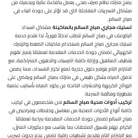
يمنح منزلك نظام صرف صحي يعمل بكفاءة عالية ويحميك من
مشاكل التسريبات المفاجئة التي قد تؤثر على جودة البناء في
صباح السالم.
تسليك مجاري صباح السالم بالماكينة
مشاكل انسداد
البالوعات في صباح السالم تتطلب تدخلاً فورياً، لذا نقدم خدمة
تسليك مجاري صباح السالم باستخدام ماكينات الضغط والزنبرك
الكهربائي لضمان جودة الخدمات المقدمة لعملائنا بتميز. نقوم
بتنظيف المناهيل وإزالة كافة الترسبات والدهون المتراكمة، مع
الالتزام التام بتوفير حلول جذرية تمنع تكرار الانسداد، مما يضمن
تدفق المياه بشكل طبيعي في منزلك بصباح السالم ويقضي على
الروائح الكريهة والحشرات الناتجة عن ركود المياه بأساليب علمية
متطورة وفائقة السرعة.
تركيب أدوات صحية صباح السالم
نحن متخصصون في تركيب
كافة أنواع الأدوات الصحية من مغاسل وخلاطات ومراحيض في
صباح السالم لضمان جودة الخدمات المقدمة ببراعة لعملائنا
الكرام. نهتم بتنسيق الملحقات بما يتناسب مع ديكورات المنزل،
مع الالتزام التام بتقديم تشطيبات راقية تضمن عدم حدوث تسريب