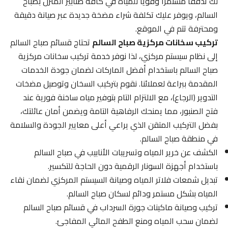
لك تدفقاً مستمراً وقوياً للمياه في كافة صنابير المنزل بصباح
السالم، ويوفر عليك تكلفة شراء مضخة جديدة عبر صيانة دقيقة
ومحترفة تتم في الموقع.
تركيب سخانات مركزية صباح السالم
تحتاج قسائم صباح السالم
إلى نظام سيستم مركزي، لذا نوفر خدمة تركيب سخانات مركزية
صباح السالم باستخدام أفضل الماركات لضمان جودة الخدمات
المقدمة ببراعة لعملائنا. نقوم بتركيب السخان وتوصيل مضخات
التدوير (الرجاع)، مع الالتزام التام بتوفير مياه ساخنة فورية عند
فتح الصنبور، مما يمنحك الرفاهية التامة ويضمن أمان عائلتك،
بفضل التركيب المتقن الذي يراعي أعلى معايير الجودة والسلامة
في منطقة صباح السالم.
الكشف عن خرير المياه وتسريبات الأنابيب في صباح السالم
باستخدام أجهزة السونار الرقمية دون الحاجة للتكسير.
تبديل شمعات فلاتر المياه وصيانة السيستم المركزي لضمان نقاء
المياه بشكل مستمر ودائم لسكان صباح السالم.
تركيب وصيانة ماكينات جورة السرداب في قسائم صباح السالم
لضمان سحب المياه ومنع الطفح المائي المفاجئ.