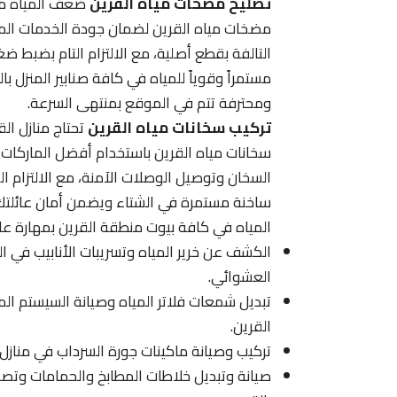
تصليح مضخات مياه القرين
ضعف المياه مشك
مضخات مياه القرين لضمان جودة الخدمات المقد
التالفة بقطع أصلية، مع الالتزام التام بضبط ض
مستمراً وقوياً للمياه في كافة صنابير المنزل 
ومحترفة تتم في الموقع بمنتهى السرعة.
تركيب سخانات مياه القرين
تحتاج منازل ال
سخانات مياه القرين باستخدام أفضل الماركات 
السخان وتوصيل الوصلات الآمنة، مع الالتزام ال
ساخنة مستمرة في الشتاء ويضمن أمان عائلتك
المياه في كافة بيوت منطقة القرين بمهارة عال
الكشف عن خرير المياه وتسريبات الأنابيب في ال
العشوائي.
تبديل شمعات فلاتر المياه وصيانة السيستم ا
القرين.
تركيب وصيانة ماكينات جورة السرداب في منازل
صيانة وتبديل خلاطات المطابخ والحمامات وت