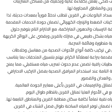
رف صحي يعمل بكفاءة عالية ويحميك من مشاكل التسريبات
رين والمناطق المجاورة لها.
اد البالوعات في القرين تتطلب تدخلاً فورياً بمعدات حديثة، لذا
ينات الضغط والزنبرك الكهربائي لضمان جودة الخدمات المقدمة
فة الترسبات والدهون المتراكمة، مع الالتزام التام بتوفير حلول
لمياه بشكل طبيعي في منزلك بالقرين ويقضي على الروائح الكريهة
ية متطورة وفائقة السرعة.
 تركيب كافة أنواع الأدوات الصحية من مغاسل وخلاطات
ة ببراعة لعملائنا الكرام. نهتم بتنسيق الملحقات بما يتناسب
م تشطيبات راقية تضمن عدم حدوث تسريب مياه مستقبلي، مما يمنح
 التامة عند استخدام المرافق الصحية بفضل التركيب الاحترافي
والعدان والقصور.
ازل والترميمات في القرين بأعلى معايير الجودة العالمية.
 الأدوار العليا لمنازل القرين بانتظام طوال اليوم.
ياه نقية تماماً لكافة سكان منطقة القرين والمناطق التابعة لها.
ة لضمان توفر المياه الساخنة طوال فصل الشتاء في القرين.