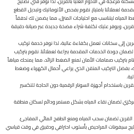
لة مزعجة في الأدوار العليا بالقرين، لذا نوفر فني تصليح
مة لعملائنا بامتياز. نقوم بفحص الأتوماتيك وتبديل القطع
غط المياه ليتناسب مع احتياجات المنزل، مما يضمن لك تدفقاً
بالقرين، ويوفر عليك تكلفة شراء مضخة جديدة عبر صيانة دقيقة
قرين إلى سخانات تعمل بكفاءة عالية، لذا نوفر خدمة تركيب
لضمان جودة الخدمات المقدمة ببراعة لعملائنا. نقوم بتركيب
تام بتركيب صمامات الأمان لمنع الضغط الزائد، مما يمنحك مياهاً
، بفضل التركيب المتقن الذي يراعي أحمال الكهرباء وضغط
ية.
قرين باستخدام أجهزة السونار الرقمية دون الحاجة للتكسير
لمركزي لضمان نقاء المياه بشكل مستمر ودائم لسكان منطقة
 القرين لضمان سحب المياه ومنع الطفح المائي المفاجئ.
صليح سيفونات المراحيض بأسلوب احترافي ودقيق في وقت قياسي