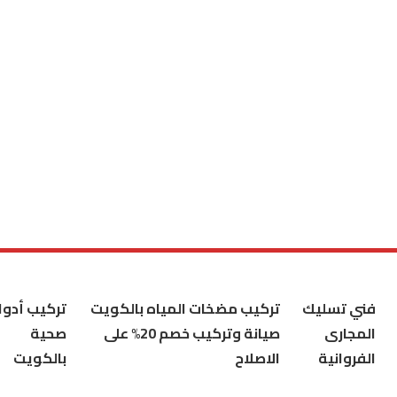
فني تسليك
تركيب مضخات المياه بالكويت
تركيب أدوا
المجارى
صيانة وتركيب خصم 20% على
صحية
الفروانية
الاصلاح
بالكويت