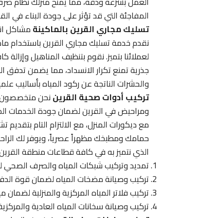
العمل بسرعة ودقة، مما يمنح منزلك نظام ص
المفاجئة التي قد تؤثر على جودة البناء في الق
تسليك مجاري القرين بالماكينة
مشاكل انسد
نقدم خدمة تسليك مجاري القرين باستخدام ماك
لعملائنا بتميز. نقوم بتنظيف المناهيل وإزالة كا
جذرية تمنع تكرار الانسداد، مما يضمن تدفق ا
والحشرات الناتجة عن ركود المياه بأساليب علم
تركيب أدوات صحية القرين
نحن متخصصون في
ومراحيض في القرين لضمان جودة الخدمات المقدم
مع ديكورات المنزل، مع الالتزام التام بتقدي
حمامك ومطبخك مظهراً عصرياً، ويوفر لك الراحة
الذي نتميز به في كافة قطاعات منطقة القرين 
تمديد وتركيب شبكات المياه والصرف الصحي للمن
تركيب وصيانة مضخات المياه لضمان قوة الدفع في
تركيب فلاتر المياه المركزية والمنزلية لضمان م
تركيب وصيانة سخانات المياه العادية والمركزي