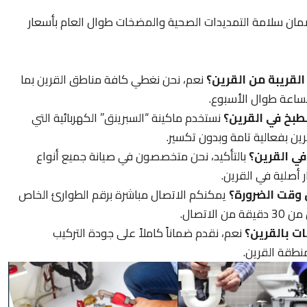
ضمان سلامة التمديدات الصحية والمضخات طوال العام بأسعار
قريبة من القرين؟
نعم، نحن نغطي كافة مناطق القرين بما
الساعة طوال الأسبوع.
بخ في القرين؟
نستخدم ماكينة “السبرينق” الكهربائية التي
ين بفعالية تامة وبدون تكسير.
ي القرين؟
بالتأكيد، نحن متخصصون في صيانة جميع أنواع
 أصلية في القرين.
وقت الضرورة؟
يمكنكم الاتصال مباشرة برقم الطوارئ الخاص
اتصال.
ت بالقرين؟
نعم، نقدم ضماناً كاملاً على جودة التركيب
نطقة القرين.