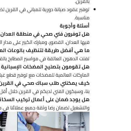
بالقرين.
توفير عقود صيانة دورية للمباني في القرين ل
مناسبة.
أسئلة وأجوبة
هل توفرون فني صحي في منطقة العدان ال
فيها العدان، القصور، ومبارك الكبير على مدار 
ما هي أفضل طريقة لتنظيف بالوعات المط
تفتت الدهون العالقة في مواسير المطابخ بالقر
هل تقومون بتصليح المضخات الإسبانية ف
الماركات العالمية للمضخات مع توفير قطع غيار
كيف يمكنني طلب سباك صحي في القرين 
بنا، وسيكون الفني لديكم في القرين خلال أقل من 30 دقيقة من ال
هل يوجد ضمان على أعمال تركيب السخانا
والتشغيل لضمان رضا وثقة جميع عملائنا في م