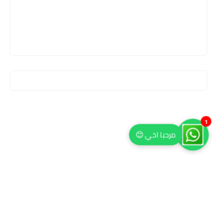
1
مرحبا اخي 😊