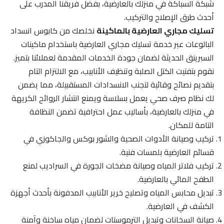
شبكة السباكة في منزلك بالعارضية، بفضل فريقنا المدرب على
أحدث طرق الإصلاح والتركيب.
تسليك مجاري العارضية بالماكينة
نخلصك من كابوس انسداد
البالوعات عبر خدمة تسليك مجاري العارضية باستخدام ماكينات
السبرينق الحديثة لضمان جودة الخدمات المقدمة لعملائنا بتميز.
نقوم بتفتيت الكتل الصلبة وتنظيف الأنابيب، مع الالتزام التام
بتقديم نصائح وقائية لتجنب الانسدادات المستقبيلة، مما يضمن
لك نظام صرف صحي يعمل بسلاسة ويمنع انتشار الروائح الكريهة
في منزلك بالعارضية، بأساليب عمل احترافية تضمن النظافة
التامة للمكان.
تركيب وصيانة الأدوات الصحية والشور بوكس والجاكوزي في
قسائم العارضية بلمسات فنية.
تركيب فلاتر المياه وصيانة مضخات الجورة في السراديب لمنع
الطفح المائي بالعارضية.
تبديل محابس المياه وتصليح خرير الأنابيب المدفونة بأحدث أجهزة
الكشف في العارضية.
صيانة السخانات وتبديل الترموستات لضمان مياه ساخنة وآمنة