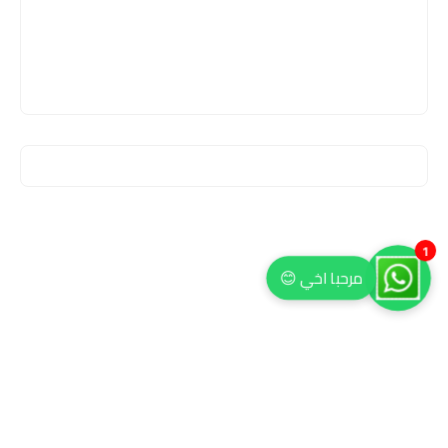
1
مرحبا اخي 😊