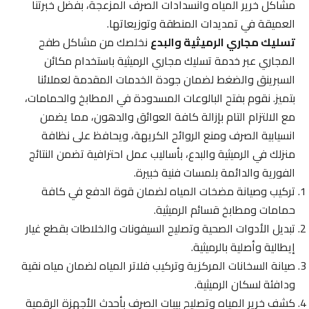
مشاكل خرير المياه وانسدادات الصرف المزعجة، بفضل خبرتنا
العميقة في تمديدات المنطقة وتوزيعاتها.
تسليك مجاري الرميثية والبدع
نخلصك من مشاكل طفح
المجاري عبر خدمة تسليك مجاري الرميثية باستخدام مكائن
السبرينق والضغط لضمان جودة الخدمات المقدمة لعملائنا
بتميز. نقوم بفتح البالوعات المسدودة في المطابخ والحمامات،
مع الالتزام التام بإزالة كافة العوائق والدهون، مما يضمن
انسيابية الصرف ومنع الروائح الكريهة، ويحافظ على نظافة
منزلك في الرميثية والبدع، بأساليب عمل احترافية تضمن النتائج
الفورية والدائمة بلمسات فنية خبيرة.
تركيب وصيانة مضخات المياه لضمان قوة الدفع في كافة
حمامات ومطابخ قسائم الرميثية.
تبديل الأدوات الصحية وتصليح السيفونات والخلاطات بقطع غيار
إيطالية وأصلية بالرميثية.
صيانة السخانات المركزية وتركيب فلاتر المياه لضمان مياه نقية
ودافئة لسكان الرميثية.
كشف خرير المياه وتصليح بيبات الصرف بأحدث الأجهزة الرقمية