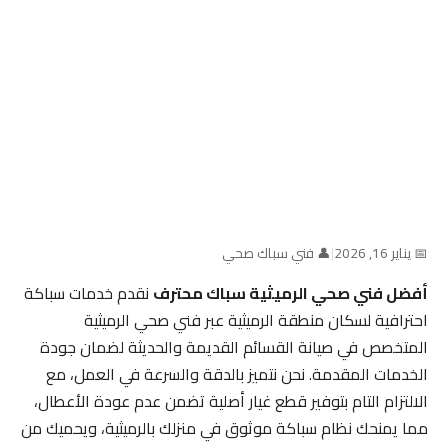
📅 يناير 16, 2026
|
👤 فني سباك صحي
أفضل فني صحي الرميثية سباك محترف
نقدم خدمات سباكة
احترافية لسكان منطقة الرميثية عبر فني صحي الرميثية
المتخصص في صيانة القسائم القديمة والحديثة لضمان جودة
الخدمات المقدمة. نحن نتميز بالدقة والسرعة في العمل، مع
الالتزام التام بتوفير قطع غيار أصلية تضمن عدم عودة الأعطال،
مما يمنحك نظام سباكة موثوق في منزلك بالرميثية، ويحميك من