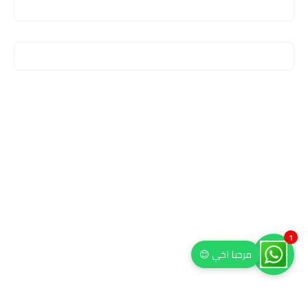
1
مرحبا اخي 😊