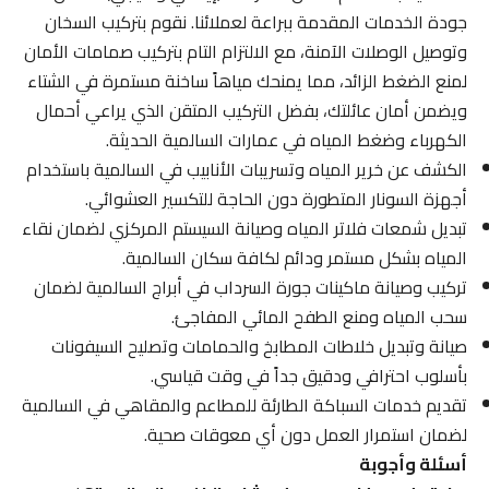
جودة الخدمات المقدمة ببراعة لعملائنا. نقوم بتركيب السخان
وتوصيل الوصلات الآمنة، مع الالتزام التام بتركيب صمامات الأمان
لمنع الضغط الزائد، مما يمنحك مياهاً ساخنة مستمرة في الشتاء
ويضمن أمان عائلتك، بفضل التركيب المتقن الذي يراعي أحمال
الكهرباء وضغط المياه في عمارات السالمية الحديثة.
الكشف عن خرير المياه وتسريبات الأنابيب في السالمية باستخدام
أجهزة السونار المتطورة دون الحاجة للتكسير العشوائي.
تبديل شمعات فلاتر المياه وصيانة السيستم المركزي لضمان نقاء
المياه بشكل مستمر ودائم لكافة سكان السالمية.
تركيب وصيانة ماكينات جورة السرداب في أبراج السالمية لضمان
سحب المياه ومنع الطفح المائي المفاجئ.
صيانة وتبديل خلاطات المطابخ والحمامات وتصليح السيفونات
بأسلوب احترافي ودقيق جداً في وقت قياسي.
تقديم خدمات السباكة الطارئة للمطاعم والمقاهي في السالمية
لضمان استمرار العمل دون أي معوقات صحية.
أسئلة وأجوبة