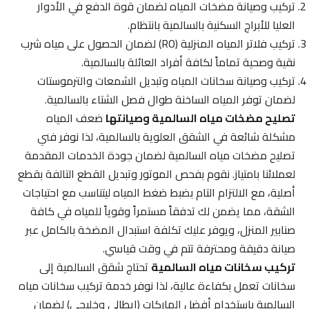
تركيب وصيانة مضخات المياه لضمان قوة الدفع في الأدوار
العليا للأبراج السكنية بالسالمية بانتظام.
تركيب فلاتر المياه المنزلية (RO) لضمان الحصول على مياه شرب
نقية وصحية تماماً لكافة أفراد العائلة بالسالمية.
تركيب وصيانة سخانات المياه وتبديل الشمعات والترموستات
لضمان توفر المياه الساخنة طوال فصل الشتاء بالسالمية.
تصليح مضخات مياه السالمية وصيانتها
ضعف المياه
مشكلة شائعة في الشقق العلوية بالسالمية، لذا نوفر فني
تصليح مضخات مياه السالمية لضمان جودة الخدمات المقدمة
لعملائنا بامتياز. نقوم بفحص الموتور وتبديل القطع التالفة بقطع
أصلية، مع الالتزام التام بضبط ضغط المياه ليتناسب مع احتياجات
الشقة، مما يضمن لك تدفقاً مستمراً وقوياً للمياه في كافة
صنابير المنزل، ويوفر عليك تكلفة استبدال المضخة بالكامل عبر
صيانة دقيقة ومحترفة تتم في وقت قياسي.
تركيب سخانات مياه السالمية
تحتاج شقق السالمية إلى
سخانات تعمل بكفاءة عالية، لذا نوفر خدمة تركيب سخانات مياه
السالمية باستخدام أفضل الماركات (إيطالي وخليجي) لضمان