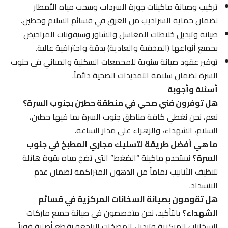
تركيب وصيانة ماكينات جورة السرداب وسحب مياه الأمطار
لضمان حماية السراديب من الغرق في قسائم السلام وحطين.
صيانة وتبديل خلاطات المغاسل والشاور وسيفونات المراحيض
بجميع أنواعها (المخفية والعادية) بدقة واحترافية عالية.
توفير عقود صيانة سنوية للمجمعات السكنية والمباني في جنوب
السرة لضمان سلامة التمديدات الصحية دائماً.
أسئلة وأجوبة
هل توفرون فني صحي في منطقة حطين بجنوب السرة؟
نعم، نحن نغطي كافة مناطق جنوب السرة بما فيها حطين،
السلام، الشهداء، والزهراء على مدار الساعة.
ما هي أفضل طريقة لتسليك مجاري المطبخ في جنوب
السرة؟
نستخدم ماكينة “الضغط” التي تضخ مياه بقوة هائلة
لتنظيف الأنابيب تماماً من الدهون المتراكمة لضمان عدم
الانسداد.
هل تقومون بصيانة السخانات المركزية في قسائم
الشهداء؟
بالتأكيد، نحن متخصصون في صيانة جميع ماركات
السخانات المركزية وتبديل المضخات الراجعة بقطع أصلية فوراً.