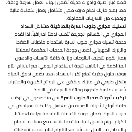
قطع غيار أصلية وأدوات حديثة تضمن إنهاء العمل بسرعة ودقة،
مما يمنح منزلك نظام صرف صحي متكامل يعمل بكفاءة عالية
ويحميك من التسريبات المفاجئة.
تسليك مجاري جنوب السرة بالماكينة
مشاكل انسداد
المجاري في القسائم الجديدة تتطلب تدخلاً احترافياً، لذا نقدم
خدمة تسليك مجاري جنوب السرة باستخدام ماكينات الضغط
والزنبرك الكهربائي لضمان جودة الخدمات المقدمة لعملائنا
بتميز. نقوم بتنظيف البالوعات وإزالة كافة الترسبات والدهون
المتراكمة في الأنابيب نتيجة الاستخدام اليومي، مع الالتزام التام
بتوفير حلول جذرية تمنع تكرار الانسداد، مما يضمن تدفق المياه
بشكل طبيعي في منزلك ويقضي على الروائح الكريهة والحشرات
بأساليب علمية متطورة وفائقة السرعة في التنفيذ.
تركيب أدوات صحية جنوب السرة
نحن متخصصون في تركيب
كافة أنواع الأدوات الصحية من مغاسل وخلاطات ومراحيض في
جنوب السرة لضمان جودة الخدمات المقدمة ببراعة لعملائنا
الكرام. نهتم بتنسيق الملحقات بما يتناسب مع مساحة الحمام
والمطبخ في الفلل الحديثة، مع الالتزام التام بتقديم تشطيبات