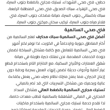
حطين، فني صحي الشهداء، تسليك مجاري بالضغط جنوب السرة،
فني صحي الزهراء، سباك الصديق، فني صحي المنطقة الرابعة،
سباك باكستاني جنوب السرة، صيانة مضخات جنوب السرة، فني
فلاتر مياه جنوب السرة، تركيب سخان مركزي جنوب السرة.
فني صحي السالمية
أفضل فني صحي السالمية سباك محترف
تعتبر السالمية من
أكثر المناطق حيوية وازدحاماً في الكويت، لذا نوفر لكم أمهر
فني صحي السالمية للتعامل مع كافة مشاكل السباكة لضمان
جودة الخدمات المقدمة. نحن نمتلك خبرة طويلة في صيانة
شقق العمارات والأبراج السكنية، مع الالتزام التام باستخدام قطع
غيار أصلية وأدوات حديثة تضمن إنهاء العمل بسرعة ودقة دون
إزعاج الجيران، مما يمنح منزلك نظام صرف صحي يعمل بكفاءة
عالية ويحميك من مشاكل التسريبات التي قد تضر بالمباني.
تسليك مجاري السالمية بالضغط العالي
مشاكل انسداد
المجاري في المباني الشاهقة بالسالمية تتطلب معدات خاصة،
لذا نقدم خدمة تسليك مجاري السالمية باستخدام ماكينات
الضغط العالي لضمان جودة الخدمات المقدمة لعملائنا بتميز.