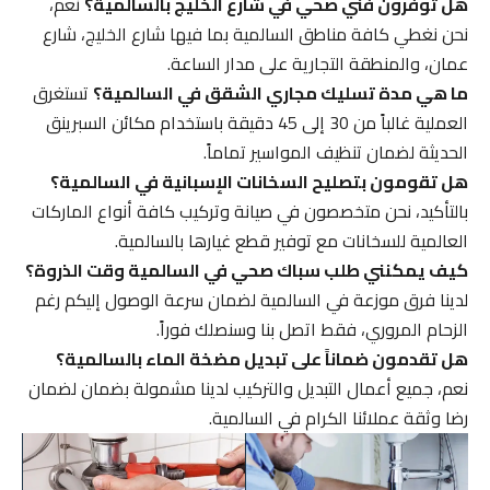
هل توفرون فني صحي في شارع الخليج بالسالمية؟
نعم،
نحن نغطي كافة مناطق السالمية بما فيها شارع الخليج، شارع
عمان، والمنطقة التجارية على مدار الساعة.
ما هي مدة تسليك مجاري الشقق في السالمية؟
تستغرق
العملية غالباً من 30 إلى 45 دقيقة باستخدام مكائن السبرينق
الحديثة لضمان تنظيف المواسير تماماً.
هل تقومون بتصليح السخانات الإسبانية في السالمية؟
بالتأكيد، نحن متخصصون في صيانة وتركيب كافة أنواع الماركات
العالمية للسخانات مع توفير قطع غيارها بالسالمية.
كيف يمكنني طلب سباك صحي في السالمية وقت الذروة؟
لدينا فرق موزعة في السالمية لضمان سرعة الوصول إليكم رغم
الزحام المروري، فقط اتصل بنا وسنصلك فوراً.
هل تقدمون ضماناً على تبديل مضخة الماء بالسالمية؟
نعم، جميع أعمال التبديل والتركيب لدينا مشمولة بضمان لضمان
رضا وثقة عملائنا الكرام في السالمية.