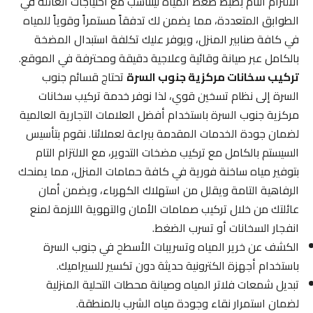
الالتزام التام بضبط ضغط المياه ليتناسب مع احتياجات العائلة في
الطوابق المتعددة، مما يضمن لك تدفقاً مستمراً وقوياً للمياه
في كافة صنابير المنزل، ويوفر عليك تكلفة استبدال المضخة
بالكامل عبر صيانة وقائية وعلاجية دقيقة ومحترفة في الموقع.
تركيب سخانات مركزية جنوب السرة
تحتاج قسائم جنوب
السرة إلى نظام تسخين قوي، لذا نوفر خدمة تركيب سخانات
مركزية جنوب السرة باستخدام أفضل العلامات التجارية العالمية
لضمان جودة الخدمات المقدمة ببراعة لعملائنا. نقوم بتأسيس
السيستم بالكامل مع تركيب مضخات التدوير، مع الالتزام التام
بتوفير مياه ساخنة فورية في كافة حمامات المنزل، مما يمنحك
الرفاهية التامة ويقلل من استهلاك الكهرباء، ويضمن أمان
عائلتك من خلال تركيب صمامات الأمان والتهوية اللازمة لمنع
انفجار السخانات أو تسرب الضغط.
الكشف عن خرير المياه وتسريبات الأسطح في جنوب السرة
باستخدام أجهزة الكترونية حديثة دون تكسير للسيراميك.
تبديل شمعات فلاتر المياه وصيانة محطات التحلية المنزلية
لضمان استمرار نقاء وجودة مياه الشرب بالمنطقة.