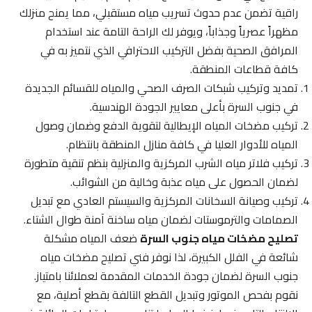
راقية تضمن عدم حدوث تسريب مياه مستقبلي، مما يمنح منزلك
مظهراً عصرياً وجذاباً، ويوفر لك الراحة التامة عند استخدام
المرافق الصحية بفضل التركيب الاحترافي الذي نتميز به في
كافة قطاعات المنطقة.
تمديد وتركيب شبكات الصرف الصحي والمياه للقسائم الجديدة
في جنوب السرة بأعلى معايير الجودة الهندسية.
تركيب مضخات المياه الإيطالية لتقوية الدفع وضمان وصول
المياه للأدوار العليا في كافة منازل المنطقة بانتظام.
تركيب فلاتر مياه الشرب المركزية والمنزلية بنظم تنقية متطورة
لضمان الحصول على مياه عذبة وخالية من الشوائب.
تركيب وصيانة السخانات المركزية والسيستم العادي مع تبديل
الصمامات والترموستات لضمان مياه ساخنة آمنة طوال الشتاء.
تصليح مضخات مياه جنوب السرة
ضعف المياه مشكلة
شائعة في الفلل الكبيرة، لذا نوفر فني تصليح مضخات مياه
جنوب السرة لضمان جودة الخدمات المقدمة لعملائنا بامتياز.
نقوم بفحص الموتور وتبديل القطع التالفة بقطع أصلية، مع