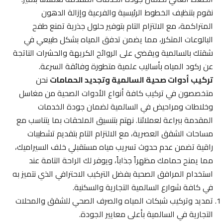
نقوم بتنظيف الخطوط الرئيسية والفرعية وإزالة الدهون
المتراكمة، مع الالتزام التام بتوفير حلول جذرية تمنع طفح
البالوعات المتكرر، مما يضمن تدفق المياه بشكل طبيعي في
شقتك بالسالمية ويقضي على الروائح الكريهة والحشرات الناتجة
عن ركود المياه بأساليب علمية متطورة وفائقة السرعة.
تركيب أدوات صحية السالمية وتجديد الحمامات
نحن
متخصصون في تركيب كافة أنواع الأدوات الصحية من مغاسل
وخلاطات ومراحيض في السالمية لضمان جودة الخدمات
المقدمة ببراعة لعملائنا. نهتم بتنسيق الملحقات بما يتناسب مع
مساحات الشقق العصرية، مع الالتزام التام بتقديم تشطيبات
راقية تضمن عدم حدوث تسريب مياه مستقبلي خلف السيراميك،
مما يمنح حمامك مظهراً جذاباً، ويوفر لك الراحة التامة عند
استخدام المرافق الصحية بفضل التركيب الاحترافي الذي نتميز به
في كافة شوارع السالمية التجارية والسكنية.
تمديد وتركيب شبكات المياه والصرف الصحي للشقق والمحلات
التجارية في السالمية بأعلى معايير الجودة.