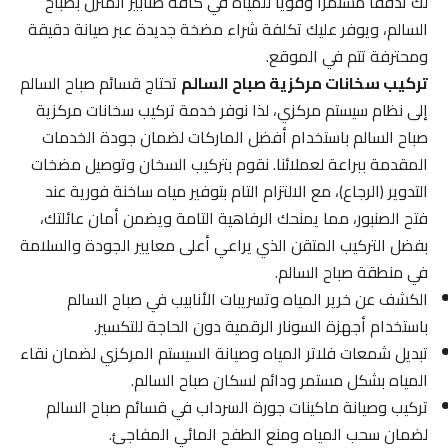
لك تدفقاً مستمراً وقوياً للمياه في كافة صنابير المنزل بصباح
السالم، ويوفر عليك تكلفة شراء مضخة جديدة عبر صيانة دقيقة
ومحترفة تتم في الموقع.
تركيب سخانات مركزية صباح السالم
تحتاج قسائم صباح السالم
إلى نظام سيستم مركزي، لذا نوفر خدمة تركيب سخانات مركزية
صباح السالم باستخدام أفضل الماركات لضمان جودة الخدمات
المقدمة ببراعة لعملائنا. نقوم بتركيب السخان وتوصيل مضخات
التدوير (الرجاع)، مع الالتزام التام بتوفير مياه ساخنة فورية عند
فتح الصنبور، مما يمنحك الرفاهية التامة ويضمن أمان عائلتك،
بفضل التركيب المتقن الذي يراعي أعلى معايير الجودة والسلامة
في منطقة صباح السالم.
الكشف عن خرير المياه وتسريبات الأنابيب في صباح السالم
باستخدام أجهزة السونار الرقمية دون الحاجة للتكسير.
تبديل شمعات فلاتر المياه وصيانة السيستم المركزي لضمان نقاء
المياه بشكل مستمر ودائم لسكان صباح السالم.
تركيب وصيانة ماكينات جورة السرداب في قسائم صباح السالم
لضمان سحب المياه ومنع الطفح المائي المفاجئ.