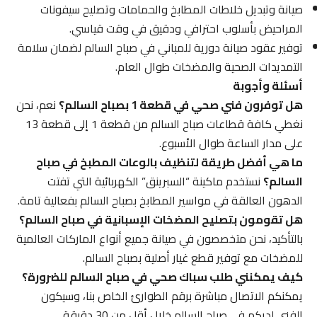
صيانة وتبديل خلاطات المطابخ والحمامات وتصليح سيفونات
المراحيض بأسلوب احترافي ودقيق في وقت قياسي.
توفير عقود صيانة دورية للمباني في صباح السالم لضمان سلامة
التمديدات الصحية والمضخات طوال العام.
أسئلة وأجوبة
هل توفرون فني صحي في قطعة 1 بصباح السالم؟
نعم، نحن
نغطي كافة قطاعات صباح السالم من قطعة 1 إلى قطعة 13
على مدار الساعة طوال الأسبوع.
ما هي أفضل طريقة لتنظيف بالوعات المطبخ في صباح
السالم؟
نستخدم ماكينة “السبرينق” الكهربائية التي تفتت
الدهون العالقة في مواسير المطابخ بصباح السالم بفعالية تامة.
هل تقومون بتصليح المضخات الإسبانية في صباح السالم؟
بالتأكيد، نحن متخصصون في صيانة جميع أنواع الماركات العالمية
للمضخات مع توفير قطع غيار أصلية بصباح السالم.
كيف يمكنني طلب سباك صحي في صباح السالم للضرورة؟
يمكنكم الاتصال مباشرة برقم الطوارئ الخاص بنا، وسيكون
الفني لديكم في صباح السالم خلال أقل من 30 دقيقة.