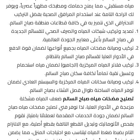
مياه مستقبلي، مما يمنح حمامك ومطبخك مظهراً عصرياً، ويوفر
لك الراحة التامة عند استخدام المرافق الصحية بفضل التركيب
الاحترافي الذي نتميز به في كافة قطاعات منطقة صباح السالم.
تمديد وتركيب شبكات المياه والصرف الصحي للقسائم الجديدة
في صباح السالم بأعلى معايير الجودة العالمية.
تركيب وصيانة مضخات المياه بجميع أنواعها لضمان قوة الدفع
في الأدوار العليا لقسائم صباح السالم بانتظام.
تركيب فلاتر المياه المركزية (الجامبو) لضمان مياه استحمام
وغسيل نقية تماماً لكافة سكان صباح السالم.
تركيب وصيانة سخانات المياه المركزية والسيستم العادي لضمان
توفر المياه الساخنة طوال فصل الشتاء بصباح السالم.
تصليح مضخات مياه صباح السالم
ضعف المياه مشكلة
مزعجة في الأدوار العليا، لذا نوفر فني تصليح مضخات مياه صباح
السالم لضمان جودة الخدمات المقدمة لعملائنا بامتياز. نقوم
بفحص الأتوماتيك وتبديل القطع التالفة بقطع أصلية، مع الالتزام
التام بضبط ضغط المياه ليتناسب مع احتياجات المنزل، مما يضمن