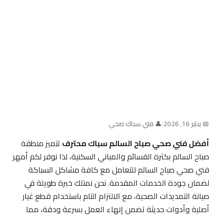
📅 يناير 16, 2026
|
👤 فني سباك صحي
أفضل فني صحي صباح السالم سباك محترف
تتميز منطقة
صباح السالم بكثرة القسائم والمباني السكنية، لذا نوفر لكم أمهر
فني صحي صباح السالم للتعامل مع كافة مشاكل السباكة
لضمان جودة الخدمات المقدمة. نحن نمتلك خبرة طويلة في
صيانة التمديدات الصحية، مع الالتزام التام باستخدام قطع غيار
أصلية وأدوات حديثة تضمن إنهاء العمل بسرعة ودقة، مما