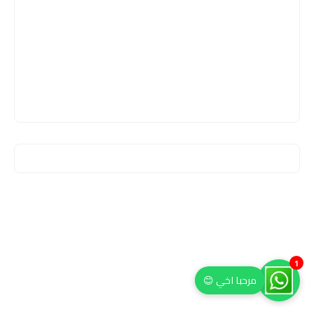
1
مرحبا اخي 😊