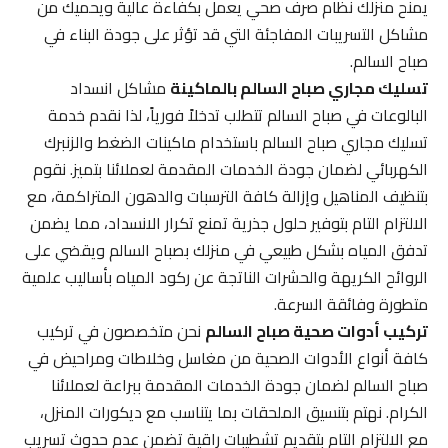
يمنح منزلك نظام صرف صحي يعمل بكفاءة عالية ويحميك من
مشاكل التسريبات المفاجئة التي قد تؤثر على جودة البناء في
صباح السالم.
تسليك مجاري صباح السالم بالماكينة
مشاكل انسداد
البالوعات في صباح السالم تتطلب تدخلاً فورياً، لذا نقدم خدمة
تسليك مجاري صباح السالم باستخدام ماكينات الضغط والزنبرك
الكهربائي لضمان جودة الخدمات المقدمة لعملائنا بتميز. نقوم
بتنظيف المناهيل وإزالة كافة الترسبات والدهون المتراكمة، مع
الالتزام التام بتوفير حلول جذرية تمنع تكرار الانسداد، مما يضمن
تدفق المياه بشكل طبيعي في منزلك بصباح السالم ويقضي على
الروائح الكريهة والحشرات الناتجة عن ركود المياه بأساليب علمية
متطورة وفائقة السرعة.
تركيب أدوات صحية صباح السالم
نحن متخصصون في تركيب
كافة أنواع الأدوات الصحية من مغاسل وخلاطات ومراحيض في
صباح السالم لضمان جودة الخدمات المقدمة ببراعة لعملائنا
الكرام. نهتم بتنسيق الملحقات بما يتناسب مع ديكورات المنزل،
مع الالتزام التام بتقديم تشطيبات راقية تضمن عدم حدوث تسريب