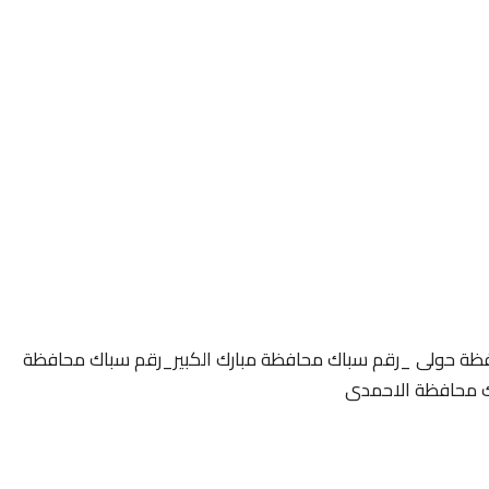
ظة حولى _رقم سباك محافظة مبارك الكبير_رقم سباك محافظة
ك محافظة الاحمدى