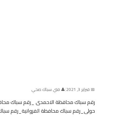
📅 فبراير 3, 2021
|
👤 فني سباك صحي
رقم سباك محافظة الاحمدى _رقم سباك محاف
حولى_رقم سباك محافظة الفروانية_رقم سبا