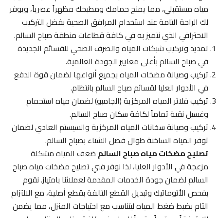
مياه مستقبلي، مما يمنح حمامك ومطبخك مظهراً عصرياً، ويوفر
لك الراحة التامة عند استخدام المرافق الصحية بفضل التركيب
الاحترافي الذي نتميز به في كافة قطاعات منطقة صباح السالم.
تمديد وتركيب شبكات المياه والصرف الصحي للقسائم الجديدة
في صباح السالم بأعلى معايير الجودة العالمية.
تركيب وصيانة مضخات المياه بجميع أنواعها لضمان قوة الدفع
في الأدوار العليا لقسائم صباح السالم بانتظام.
تركيب فلاتر المياه المركزية (الجامبو) لضمان مياه استحمام
وغسيل نقية تماماً لكافة سكان صباح السالم.
تركيب وصيانة سخانات المياه المركزية والسيستم العادي لضمان
توفر المياه الساخنة طوال فصل الشتاء بصباح السالم.
تصليح مضخات مياه صباح السالم
ضعف المياه مشكلة
مزعجة في الأدوار العليا، لذا نوفر فني تصليح مضخات مياه صباح
السالم لضمان جودة الخدمات المقدمة لعملائنا بامتياز. نقوم
بفحص الأتوماتيك وتبديل القطع التالفة بقطع أصلية، مع الالتزام
التام بضبط ضغط المياه ليتناسب مع احتياجات المنزل، مما يضمن