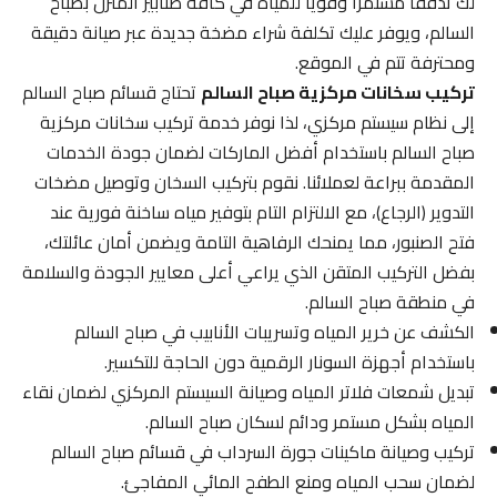
لك تدفقاً مستمراً وقوياً للمياه في كافة صنابير المنزل بصباح
السالم، ويوفر عليك تكلفة شراء مضخة جديدة عبر صيانة دقيقة
ومحترفة تتم في الموقع.
تركيب سخانات مركزية صباح السالم
تحتاج قسائم صباح السالم
إلى نظام سيستم مركزي، لذا نوفر خدمة تركيب سخانات مركزية
صباح السالم باستخدام أفضل الماركات لضمان جودة الخدمات
المقدمة ببراعة لعملائنا. نقوم بتركيب السخان وتوصيل مضخات
التدوير (الرجاع)، مع الالتزام التام بتوفير مياه ساخنة فورية عند
فتح الصنبور، مما يمنحك الرفاهية التامة ويضمن أمان عائلتك،
بفضل التركيب المتقن الذي يراعي أعلى معايير الجودة والسلامة
في منطقة صباح السالم.
الكشف عن خرير المياه وتسريبات الأنابيب في صباح السالم
باستخدام أجهزة السونار الرقمية دون الحاجة للتكسير.
تبديل شمعات فلاتر المياه وصيانة السيستم المركزي لضمان نقاء
المياه بشكل مستمر ودائم لسكان صباح السالم.
تركيب وصيانة ماكينات جورة السرداب في قسائم صباح السالم
لضمان سحب المياه ومنع الطفح المائي المفاجئ.