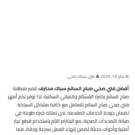
📅 يناير 16, 2026
|
👤 فني سباك صحي
أفضل فني صحي صباح السالم سباك محترف
تتميز منطقة
صباح السالم بكثرة القسائم والمباني السكنية، لذا نوفر لكم أمهر
فني صحي صباح السالم للتعامل مع كافة مشاكل السباكة
لضمان جودة الخدمات المقدمة. نحن نمتلك خبرة طويلة في
صيانة التمديدات الصحية، مع الالتزام التام باستخدام قطع غيار
أصلية وأدوات حديثة تضمن إنهاء العمل بسرعة ودقة، مما