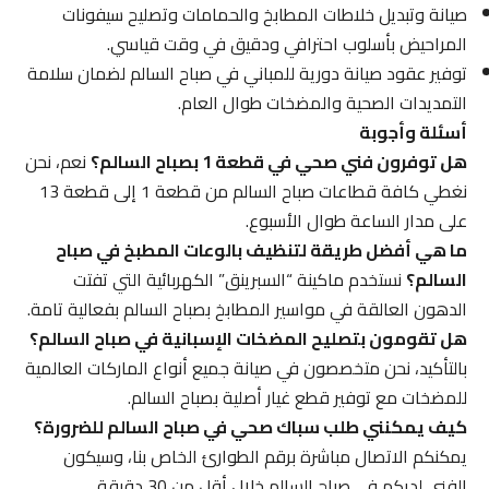
صيانة وتبديل خلاطات المطابخ والحمامات وتصليح سيفونات
المراحيض بأسلوب احترافي ودقيق في وقت قياسي.
توفير عقود صيانة دورية للمباني في صباح السالم لضمان سلامة
التمديدات الصحية والمضخات طوال العام.
أسئلة وأجوبة
هل توفرون فني صحي في قطعة 1 بصباح السالم؟
نعم، نحن
نغطي كافة قطاعات صباح السالم من قطعة 1 إلى قطعة 13
على مدار الساعة طوال الأسبوع.
ما هي أفضل طريقة لتنظيف بالوعات المطبخ في صباح
السالم؟
نستخدم ماكينة “السبرينق” الكهربائية التي تفتت
الدهون العالقة في مواسير المطابخ بصباح السالم بفعالية تامة.
هل تقومون بتصليح المضخات الإسبانية في صباح السالم؟
بالتأكيد، نحن متخصصون في صيانة جميع أنواع الماركات العالمية
للمضخات مع توفير قطع غيار أصلية بصباح السالم.
كيف يمكنني طلب سباك صحي في صباح السالم للضرورة؟
يمكنكم الاتصال مباشرة برقم الطوارئ الخاص بنا، وسيكون
الفني لديكم في صباح السالم خلال أقل من 30 دقيقة.