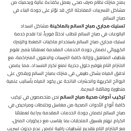
يمنح منزلك نظام صرف صحي يعمل بكفاءة عالية ويحميك من
مشاكل التسريبات المفاجئة التي قد تؤثر على جودة البناء في
صباح السالم.
تسليك مجاري صباح السالم بالماكينة
مشاكل انسداد
البالوعات في صباح السالم تتطلب تدخلاً فورياً، لذا نقدم خدمة
تسليك مجاري صباح السالم باستخدام ماكينات الضغط والزنبرك
الكهربائي لضمان جودة الخدمات المقدمة لعملائنا بتميز. نقوم
بتنظيف المناهيل وإزالة كافة الترسبات والدهون المتراكمة، مع
الالتزام التام بتوفير حلول جذرية تمنع تكرار الانسداد، مما يضمن
تدفق المياه بشكل طبيعي في منزلك بصباح السالم ويقضي على
الروائح الكريهة والحشرات الناتجة عن ركود المياه بأساليب علمية
متطورة وفائقة السرعة.
تركيب أدوات صحية صباح السالم
نحن متخصصون في تركيب
كافة أنواع الأدوات الصحية من مغاسل وخلاطات ومراحيض في
صباح السالم لضمان جودة الخدمات المقدمة ببراعة لعملائنا
الكرام. نهتم بتنسيق الملحقات بما يتناسب مع ديكورات المنزل،
مع الالتزام التام بتقديم تشطيبات راقية تضمن عدم حدوث تسريب