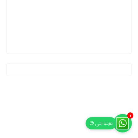
1
مرحبا اخي 😊