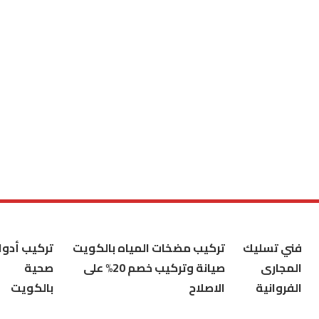
فني تسليك
تركيب مضخات المياه بالكويت
تركيب أدوا
المجارى
صيانة وتركيب خصم 20% على
صحية
الفروانية
الاصلاح
بالكويت