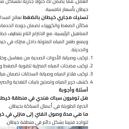
العمل، مما يضمن لك حلولاً جذرية لمشاكل تس
خيطان بأسعار تنافسية.
تسليك مجاري خيطان بالضغط
نعالج انسدا
مكائن الضغط والكهرباء لضمان جودة الخدمات ال
المناهيل الرئيسية، مع الالتزام التام بتنظيف 
ويمنع طفح المياه الملوثة داخل منزلك في خي
والحديثة.
تركيب وصيانة الأدوات الصحية من مغاسل وخل
تركيب مضخات المياه المنزلية لتقوية الضغط 
تركيب فلاتر المياه وصيانة السخانات لضمان م
كشف خرير المياه وتصليح بايبات التغذية والصر
أسئلة وأجوبة
هل توفرون سباك هندي في منطقة خيطا
الخبرة الطويلة في أعمال السباكة بخيطان.
ما هي مدة وصول الفني إلى منزلي في خ
لتواجد فنيينا بشكل دائم في منطقة خيطان.