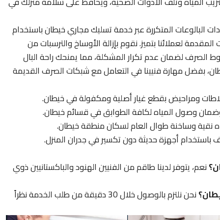
ريب المياه وتلف الأدوات الصحية، ويحافظ على سلامة منزلك في
دات البالوعات المتكررة عبر خدمة تسليك مجاري خيطان باستخدام
مقدمة لعملائنا بتميز. نقوم بإزالة الأوساخ والترسبات من
خطوط الصرف لضمان عدم تكرار المشكلة، مما يمنحك راحة البال
طان، بفضل مهارة فنيينا في التعامل مع شبكات الصرف القديمة
اطات ومراحيض بقطع غيار أصلية ومكفولة في خيطان.
وضمان وصول المياه لكافة الطوابق في قسائم خيطان.
ياه نقية وساخنة طوال العام لسكان منطقة خيطان.
ف باستخدام أجهزة حديثة دون تكسير في جدران المنزل.
ن؟
نعم، يتوفر لدينا طاقم من الفنيين الهنود والباكستانيين ذوي
يطان؟
نحن نلتزم بالوصول خلال 30 دقيقة من طلب الخدمة نظراً