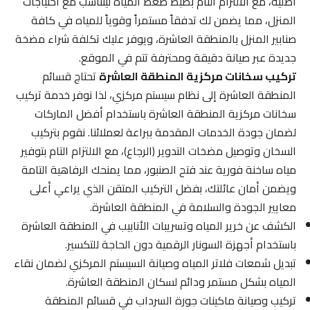
أصلية، مع الالتزام التام بضبط ضغط المياه ليتناسب مع احتياجات
المنزل، مما يضمن لك تدفقاً مستمراً وقوياً للمياه في كافة
صنابير المنزل بالمنطقة العاشرة، ويوفر عليك تكلفة شراء مضخة
جديدة عبر صيانة دقيقة ومحترفة تتم في الموقع.
تركيب سخانات مركزية المنطقة العاشرة
تحتاج قسائم
المنطقة العاشرة إلى نظام سيستم مركزي، لذا نوفر خدمة تركيب
سخانات مركزية المنطقة العاشرة باستخدام أفضل الماركات
لضمان جودة الخدمات المقدمة ببراعة لعملائنا. نقوم بتركيب
السخان وتوصيل مضخات التدوير (الرجاع)، مع الالتزام التام بتوفير
مياه ساخنة فورية عند فتح الصنبور، مما يمنحك الرفاهية التامة
ويضمن أمان عائلتك، بفضل التركيب المتقن الذي يراعي أعلى
معايير الجودة والسلامة في المنطقة العاشرة.
الكشف عن خرير المياه وتسريبات الأنابيب في المنطقة العاشرة
باستخدام أجهزة السونار الرقمية دون الحاجة للتكسير.
تبديل شمعات فلاتر المياه وصيانة السيستم المركزي لضمان نقاء
المياه بشكل مستمر ودائم لسكان المنطقة العاشرة.
تركيب وصيانة ماكينات جورة السرداب في قسائم المنطقة