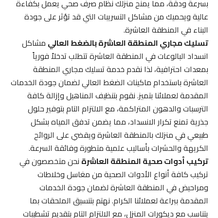
بسرعة ودقة، مما يمنح منزلك نظام صرف صحي يعمل بكفاءة
عالية ويحميك من مشاكل التسريبات التي قد تؤثر على جودة
البناء في المنطقة العاشرة.
تسليك مجاري المنطقة العاشرة بالضغط العالي
مشاكل
انسداد البالوعات في المنطقة العاشرة تتطلب تدخلاً فورياً
بمعدات احترافية، لذا نقدم خدمة تسليك مجاري المنطقة
العاشرة باستخدام ماكينات الضغط العالي لضمان جودة الخدمات
المقدمة لعملائنا بتميز. نقوم بتنظيف المناهيل وإزالة كافة
الترسبات والدهون المتراكمة، مع الالتزام التام بتوفير حلول
جذرية تمنع تكرار الانسداد، مما يضمن تدفق المياه بشكل
طبيعي في منزلك بالمنطقة العاشرة ويقضي على الروائح
الكريهة والحشرات بأساليب علمية متطورة وفائقة السرعة.
تركيب أدوات صحية المنطقة العاشرة
نحن متخصصون في
تركيب كافة أنواع الأدوات الصحية من مغاسل وخلاطات
ومراحيض في المنطقة العاشرة لضمان جودة الخدمات
المقدمة ببراعة لعملائنا الكرام. نهتم بتنسيق الملحقات بما
يتناسب مع ديكورات المنزل، مع الالتزام التام بتقديم تشطيبات