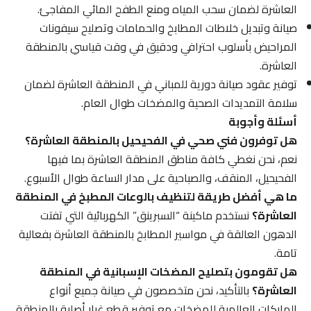
العاشرة لضمان سحب المياه ومنع الطفح المائي المفاجئ.
صيانة وتبديل خلاطات المطابخ والحمامات وتصليح سيفونات
المراحيض بأسلوب احترافي ودقيق في وقت قياسي بالمنطقة
العاشرة.
توفير عقود صيانة دورية للمباني في المنطقة العاشرة لضمان
سلامة التمديدات الصحية والمضخات طوال العام.
أسئلة وأجوبة
هل توفرون فني صحي في الفحيحيل بالمنطقة العاشرة؟
نعم، نحن نغطي كافة مناطق المنطقة العاشرة بما فيها
الفحيحيل، المنقف، والصباحية على مدار الساعة طوال الأسبوع.
ما هي أفضل طريقة لتنظيف بالوعات المطبخ في المنطقة
العاشرة؟
نستخدم ماكينة “السبرينق” الكهربائية التي تفتت
الدهون العالقة في مواسير المطابخ بالمنطقة العاشرة بفعالية
تامة.
هل تقومون بتصليح المضخات الإسبانية في المنطقة
العاشرة؟
بالتأكيد، نحن متخصصون في صيانة جميع أنواع
الماركات العالمية للمضخات مع توفير قطع غيار أصلية بالمنطقة