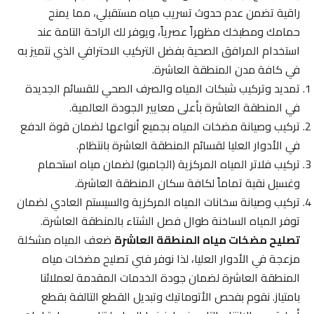
راقية تضمن عدم حدوث تسريب مياه مستقبلي، مما يمنح
حمامك ومطبخك مظهراً عصرياً، ويوفر لك الراحة التامة عند
استخدام المرافق الصحية بفضل التركيب الاحترافي الذي نتميز به
في كافة مدن المنطقة العاشرة.
تمديد وتركيب شبكات المياه والصرف الصحي للقسائم الجديدة
في المنطقة العاشرة بأعلى معايير الجودة العالمية.
تركيب وصيانة مضخات المياه بجميع أنواعها لضمان قوة الدفع
في الأدوار العليا لقسائم المنطقة العاشرة بانتظام.
تركيب فلاتر المياه المركزية (الجامبو) لضمان مياه استحمام
وغسيل نقية تماماً لكافة سكان المنطقة العاشرة.
تركيب وصيانة سخانات المياه المركزية والسيستم العادي لضمان
توفر المياه الساخنة طوال فصل الشتاء بالمنطقة العاشرة.
تصليح مضخات مياه المنطقة العاشرة
ضعف المياه مشكلة
مزعجة في الأدوار العليا، لذا نوفر فني تصليح مضخات مياه
المنطقة العاشرة لضمان جودة الخدمات المقدمة لعملائنا
بامتياز. نقوم بفحص الأتوماتيك وتبديل القطع التالفة بقطع