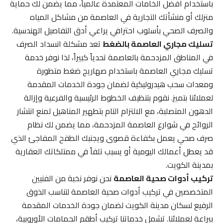
باستخدام أفضل الخامات المعتمدة عالمياً، مما يضمن لك حماية
منزلك أو منشأتك التجارية في العاصمة من مشاكل المياه
والصرف الصحي بأسلوب احترافي يراعي أدق التفاصيل الهندسية.
تسليك مجاري العاصمة بالضغط
تعد مشكلة انسداد الصرف
في المناطق المزدحمة بالعاصمة تحدياً كبيراً، لذا نوفر خدمة
تسليك مجاري العاصمة باستخدام صهاريج ضغط متطورة
ومعدات سحب هيدروليكية لضمان جودة الخدمات المقدمة
لعملائنا بتميز. نقوم بتنظيف الخطوط الرئيسية والفرعية وإزالة
الدهون المتصلبة، مع الالتزام التام بتطهير المناهيل لمنع انتشار
الروائح في شوارع العاصمة المزدحمة، مما يضمن لك نظام
صرف صحي يعمل بكفاءة قصوى ويجنبك الطفح المفاجئ الذي
قد يعطل أعمالك اليومية أو يسبب تلفاً في ممتلكاتك العقارية
بمدينة الكويت.
تركيب أدوات صحية العاصمة
نحن نوفر نخبة من الفنيين
المتخصصين في تركيب أدوات صحية العاصمة لتناسب الذوق
الرفيع لسكان مدينة الكويت لضمان جودة الخدمات المقدمة
ببراعة لعملائنا. تشمل خدماتنا تركيب أطقم الحمامات الأوروبية،