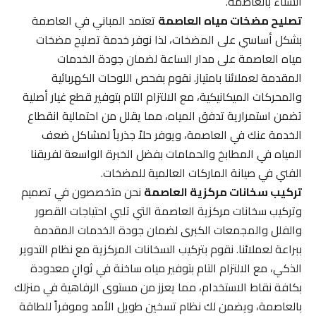
الشتاء بالعاصمة.
تصليح مضخات مياه العاصمة
تعتمد المباني في العاصمة
بشكل أساسي على المضخات، لذا نوفر خدمة تصليح مضخات
مياه العاصمة على مدار الساعة لضمان جودة الخدمات
المقدمة لعملائنا بامتياز. نقوم بفحص اللوحات الكهربائية
والمحركات الميكانيكية، مع الالتزام التام بتوفير قطع غيار أصلية
تضمن استمرارية تدفق المياه، مما يقلل من احتمالية انقطاع
الخدمة عنك في العاصمة، ويوفر حلاً جذرياً لمشاكل ضعف
المياه في المطابخ والحمامات بفضل الخبرة الواسعة لفريقنا
الفني في صيانة الماركات العالمية للمضخات.
تركيب سخانات مركزية العاصمة
نحن متخصصون في تصميم
وتركيب سخانات مركزية العاصمة التي تلبي احتياجات القصور
والفلل والمجمعات الكبرى لضمان جودة الخدمات المقدمة
ببراعة لعملائنا. نقوم بتركيب السخانات المركزية مع نظام التدوير
الذكي، مع الالتزام التام بتوفير مياه ساخنة في ثوانٍ معدودة
بكافة نقاط الاستخدام، مما يعزز من مستوى الرفاهية في منزلك
بالعاصمة، ويضمن لك نظام تسخين طويل الأمد وموفراً للطاقة