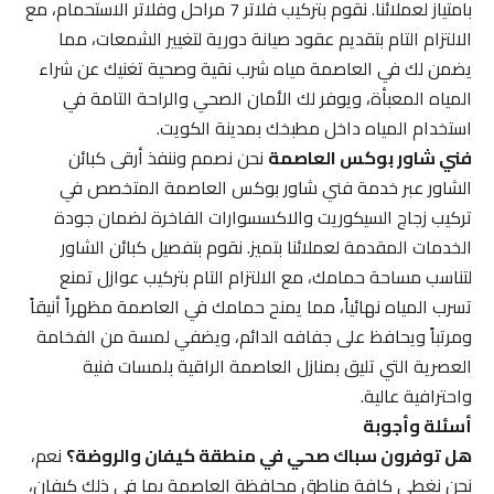
بامتياز لعملائنا. نقوم بتركيب فلاتر 7 مراحل وفلاتر الاستحمام، مع
الالتزام التام بتقديم عقود صيانة دورية لتغيير الشمعات، مما
يضمن لك في العاصمة مياه شرب نقية وصحية تغنيك عن شراء
المياه المعبأة، ويوفر لك الأمان الصحي والراحة التامة في
استخدام المياه داخل مطبخك بمدينة الكويت.
فني شاور بوكس العاصمة
نحن نصمم وننفذ أرقى كبائن
الشاور عبر خدمة فني شاور بوكس العاصمة المتخصص في
تركيب زجاج السيكوريت والاكسسوارات الفاخرة لضمان جودة
الخدمات المقدمة لعملائنا بتميز. نقوم بتفصيل كبائن الشاور
لتناسب مساحة حمامك، مع الالتزام التام بتركيب عوازل تمنع
تسرب المياه نهائياً، مما يمنح حمامك في العاصمة مظهراً أنيقاً
ومرتباً ويحافظ على جفافه الدائم، ويضفي لمسة من الفخامة
العصرية التي تليق بمنازل العاصمة الراقية بلمسات فنية
واحترافية عالية.
أسئلة وأجوبة
هل توفرون سباك صحي في منطقة كيفان والروضة؟
نعم،
نحن نغطي كافة مناطق محافظة العاصمة بما في ذلك كيفان،