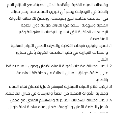
وخلاطات المياه الذكية، وأنظمة الدش الحديثة، مع الالتزام التام
بالدقة في التوصيلات ومنع أي تهريب للمياه، مما يمنح منزلك
في العاصمة فخامة تليق بموقعك، ويضمن لك متانة الأدوات
الصحية وسهولة استخدامها لفترات طويلة دون الحاجة
للإصلاحات المتكررة التي تسببها التركيبات العشوائية وغير
المتخصصة.
تمديد وتركيب شبكات التغذية والصرف الصحي للأبراج السكنية
والمكاتب التجارية في قلب العاصمة الكويت بأعلى معايير
الأمان.
تركيب وصيانة مضخات تقوية المياه لضمان وصول المياه بضغط
عالي لكافة طوابق المباني العالية في محافظة العاصمة
بانتظام.
تركيب فلاتر المياه المركزية (سيستم كامل) لضمان نقاء المياه
وحماية الأدوات الصحية من الصدأ والترسبات في منازل العاصمة.
تركيب وصيانة السخانات المركزية والسيستم العادي مع فحص
شامل لأنظمة الأمان والتهوية لضمان مياه ساخنة آمنة طوال