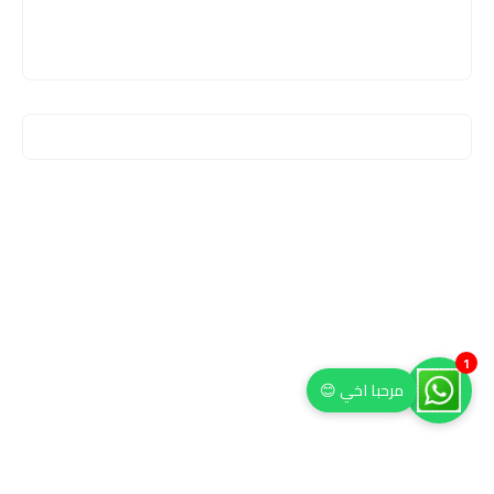
1
مرحبا اخي 😊