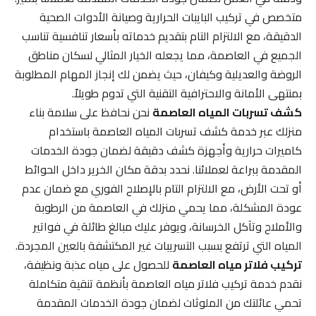
متخصص في تركيب البايبات الحرارية وصيانة الأدوات الصحية
الدقيقة، مع الالتزام التام بتقديم خدماته بأسعار تنافسية تناسب
الجميع في العاصمة، مما يجعله الخيار المثالي لسكان مناطق
الروضة والعديلية وكيفان، حيث يضمن لك إنجاز المهام المطلوبة
بمنتهى الأمانة والاحترافية التقنية التي تدوم طويلاً.
كشف تسربات المياه العاصمة
نحن نحافظ على سلامة بناء
منزلك عبر خدمة كشف تسربات المياه العاصمة باستخدام
كاميرات حرارية وأجهزة كشف دقيقة لضمان جودة الخدمات
المقدمة ببراعة لعملائنا. نحدد بدقة مكان الخرير داخل الحوائط
أو تحت الأرض، مع الالتزام التام بالإصلاح الفوري مع ضمان عدم
عودة المشكلة، مما يحمي منزلك في العاصمة من الرطوبة
والأملاح وتآكل الخرسانة، ويوفر عليك مبالغ طائلة في فواتير
المياه التي ترتفع بسبب التسريبات غير المكتشفة بالعين المجردة.
تركيب فلاتر مياه العاصمة
للحصول على مياه عذبة ونظيفة،
نقدم خدمة تركيب فلاتر مياه العاصمة بأنظمة تنقية متكاملة
تحمي عائلتك من الملوثات لضمان جودة الخدمات المقدمة