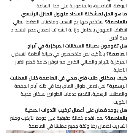
الروضة، القادسية، والمنصورية على مدار الساعة.
ما هو الحل لمشكلة انسداد منهول المنزل الرئيسي
بالعاصمة؟
نستخدم صهاريج السحب وماكينات الضغط العالي
لتنظيف المنهول بالكامل وإزالة الشوائب لضمان عدم الانسداد
مرة أخرى.
هل تقومون بصيانة السخانات المركزية في أبراج
العاصمة؟
بالتأكيد، نحن متخصصون في صيانة أنظمة التسخين
المركزية للأبراج والمباني الكبرى مع توفير كافة قطع الغيار
الأصلية.
كيف يمكنني طلب فني صحي في العاصمة خلال العطلات
الرسمية؟
نحن نعمل طوال العام، بما في ذلك أيام الجمعة
والعطلات الرسمية، لتقديم خدمات الطوارئ لسكان مدينة
الكويت.
هل يوجد ضمان على أعمال تركيب الأدوات الصحية
بالعاصمة؟
نعم، نقدم كفالة حقيقية على جودة التركيب ومنع
التسريب لضمان رضا وثقة جميع عملائنا في العاصمة.