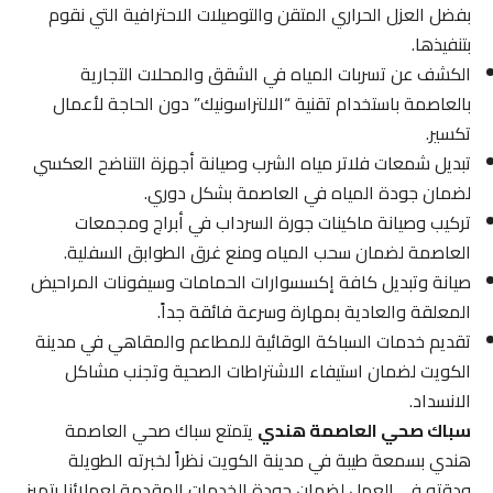
بفضل العزل الحراري المتقن والتوصيلات الاحترافية التي نقوم
بتنفيذها.
الكشف عن تسربات المياه في الشقق والمحلات التجارية
بالعاصمة باستخدام تقنية “الالتراسونيك” دون الحاجة لأعمال
تكسير.
تبديل شمعات فلاتر مياه الشرب وصيانة أجهزة التناضح العكسي
لضمان جودة المياه في العاصمة بشكل دوري.
تركيب وصيانة ماكينات جورة السرداب في أبراج ومجمعات
العاصمة لضمان سحب المياه ومنع غرق الطوابق السفلية.
صيانة وتبديل كافة إكسسوارات الحمامات وسيفونات المراحيض
المعلقة والعادية بمهارة وسرعة فائقة جداً.
تقديم خدمات السباكة الوقائية للمطاعم والمقاهي في مدينة
الكويت لضمان استيفاء الاشتراطات الصحية وتجنب مشاكل
الانسداد.
سباك صحي العاصمة هندي
يتمتع سباك صحي العاصمة
هندي بسمعة طيبة في مدينة الكويت نظراً لخبرته الطويلة
ودقته في العمل لضمان جودة الخدمات المقدمة لعملائنا بتميز.