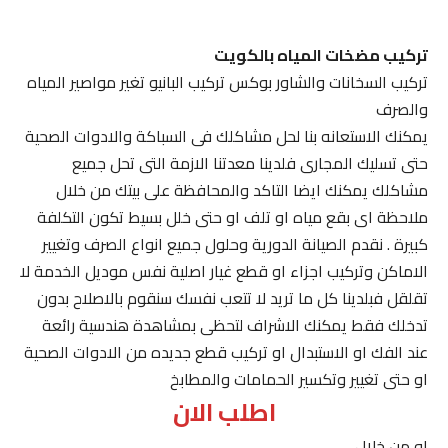
تركيب مضخات المياه بالكويت
تركيب السخانات والشاور بوكس تركيب البانيو تغير مواصير المياه
والصرف
يمكنك الاستعانه بنا لحل مشاكلك فى السباكة والادوات الصحية
حتى تسليك المجارى فلدينا معدتنا الازمة التى تحل جميع
مشاكلك يمكنك ايضا التاكد والمحافظة على بيتك من خلال
ملاحظة اى بقع مياه او تلف او حتى خلل بسيط تكون التكلفة
كبيرة . نقدم الصيانة الدورية وحلول جميع انواع الصرف وتغيير
الاماكن وتركيب اجزاء او قطع غيار اصلية نفس موديل الخدمة لا
تقلقل فبلدينا كل ما تريد لا تتعب نفسك سنقوم بالاصلاح بدون
تدخلك فقط يمكنك الاشراف لتحظى بمشاهدة هندسية رائعة
عند الفك او الاستبدال او تركيب قطع جديده من الادوات الصحية
او حتى تغيير وتكسير الحمامات والمطابخ
اطلب الان
او من خلال