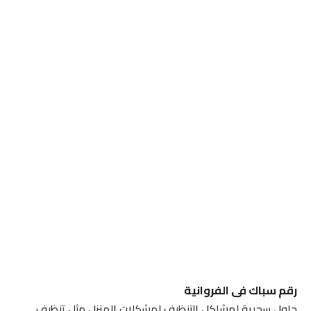
رقم سباك فى الفروانية
حلول سحرية لمشاكل التنظيف لمشكلات المنزل مثل تنظيف