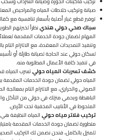
تركيب ماكينات الجورة وصيانة السرداب وسحب 
صيانة وتركيب خلاطات المياه والمراحيض المع
توفير قطع غيار أصلية بأسعار تنافسية مع كفا
سباك صحي حولي هندي
نظراً لخبرتهم الطو
المهام لضمان جودة الخدمات المقدمة لعملائنا
وتنفيذ التمديدات المعقدة، مع الالتزام التام با
لسكان حولي عند الحاجة لصيانة طارئة أو تأسيس
في تنفيذ كافة الأعمال المطلوبة منه.
كشف تسربات المياه حولي
تسرب المياه قد
المياه حولي لضمان جودة الخدمات المقدمة ببرا
الصوتي والحراري، مع الالتزام التام بمعالجة ا
الباهظة ويحمي منزلك في حولي من التآكل وال
الملحوظ في الأنابيب المخفية تحت الأرض.
تركيب فلاتر مياه حولي
المياه النظيفة هي 
متطورة لضمان جودة الخدمات المقدمة بامتياز
للمنزل بالكامل، فنحن نضمن لك التركيب الصحيح، 