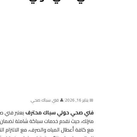
📅 يناير 16, 2026
|
👤 فني سباك صحي
فني صحي حولي سباك محترف
يعتبر فني ص
منزلك، حيث نقدم خدمات سباكة شاملة لضمان ج
مع كافة أعطال المياه والصرف، مع الالتزام ال