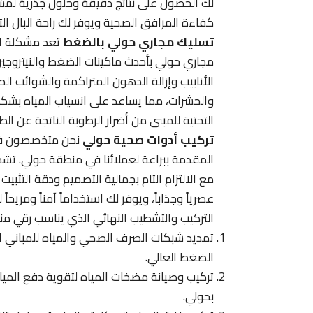
لك الحصول على نتائج دقيقة وحلول جذرية لمش
كفاءة المرافق الصحية ويوفر لك راحة البال الت
تسليك مجاري حولي بالضغط
تعد مشكلة انس
مجاري حولي بأحدث ماكينات الضغط والنيتروجين
الأنابيب وإزالة الدهون المتراكمة والشوائب الصلب
والحشرات، مما يساعد على انسياب المياه بشك
التحتية للمبنى من أضرار الرطوبة الناتجة عن ال
تركيب أدوات صحية حولي
نحن متخصصون في 
المقدمة ببراعة لعملائنا في منطقة حولي. تشمل
مع الالتزام التام بجمالية التصميم ودقة التث
عصرياً وجذاباً، ويوفر لك استخداماً آمناً ومري
التركيب والتشطيب النهائي الذي يناسب رقي من
تمديد شبكات الصرف الصحي والمياه للمباني ال
الضغط العالي.
تركيب وصيانة مضخات المياه لتقوية دفع المياه
بحولي.