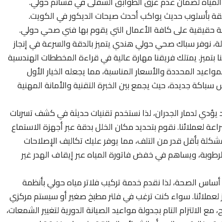
المياه لضمان عدم غرق الطوابق السفلى في قسائم حولي.
لقة بأسلوب حديث يواكب أحدث صيحات الديكور في الكويت.
لة حقيقية على كافة الأعمال التي يقوم بها فني صحي حولي.
يلة، نوفر سباك صحي حولي هندي يتميز بالدقة والسرعة في إنجاز
 بتميز. يمتلك فريقنا مهارة عالية في قراءة المخططات الهندسية
لمواعيد المحددة والأسعار المناسبة، مما يجعله الخيار الأول
 سباكة جديدة، حيث يجمع بين الخبرة التقنية والأمانة المهنية
 يؤدي لدمار الجدران، لذا نستخدم تقنيات حديثة في كشف تسربات
عة لعملائنا. نقوم بتحديد مكان الخلل بدقة عبر أجهزة الاستماع
لمشكلة بأقل قدر من التلف، مما يوفر عليك تكاليف الإصلاحات
رطوبة، ويساهم في خفض فاتورة المياه عبر إيقاف الهدر غير
أساس الصحة، لذا نقدم خدمة تركيب فلاتر مياه حولي بأنظمة
 لعملائنا. سواء كنت ترغب في فلتر مطبخ صغير أو سيستم مركزي
مع الالتزام التام بجدولة مواعيد الصيانة الدورية لتغيير الشمعات،