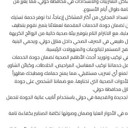
اكل التسريبات والانسدادات في محافظة حولي، مما يعزز من
امة طوال أيام الأسبوع.
داد المجاري من أكثر المشاكل إزعاجاً، لذا نوفر خدمة تسليك
 لضمان جودة الخدمات المقدمة لعملائنا بتميز. نقوم بتنظيف
ة، مع الالتزام التام بتوفير بيئة صحية خالية من الروائح الكريهة
ل طبيعي في الصرف الصحي داخل منازل حولي، ويحمي البنية
طفح المستمر للبالوعات والمنهولات الرئيسية.
تركيب وتوريد أحدث الأطقم الصحية لضمان جودة الخدمات
 خدماتنا تركيب المغاسل، المراحيض، الخلاطات، وكبائن الشاور،
بيت لمنع أي تسريب مستقبلي، مما يمنح حمامك ومطبخك مظهراً
حاً للأدوات الصحية التي تختارها، مع ضماننا الشخصي على جودة
ازل محافظة حولي.
جديدة والقديمة في حولي باستخدام أنابيب عالية الجودة تتحمل
 في الأدوار العليا وضمان وصولها لكافة الصنابير بكفاءة تامة