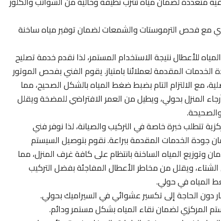
 تنقية متعددة لضمان مياه شرب نظيفة وخالية من الشوائب والكلور
ادي مع فحص الترموستات والشمعات لضمان توفير مياه ساخنة
ياه للأعطال نتيجة الاستخدام المستمر، لذا نقدم خدمة تصليح
الخدمات المقدمة لعملائنا بامتياز. يقوم الفني بفحص الموتور
صلية، مع الالتزام التام بضبط ضغط المياه بالشكل الصحيح، مما
اء المنزل بحولي، ويطيل من العمر الافتراضي للمضخة ويقلل
والصحيحة.
زية تتطلب خبرة خاصة في التركيب والصيانة، لذا نوفر فني
 جودة الخدمات المقدمة ببراعة. نقوم بتوصيل السيستم
الأمان وتوزيع المياه الساخنة بانتظام على كافة غرف المنزل، مما
شتاء، ويقلل من مخاطر الأعطال المفاجئة بفضل التركيب
ط المياه في حولي.
ر دون الحاجة إلى تكسير عشوائي في السيراميك بحولي.
ستم المركزي لضمان نقاء المياه بشكل مستمر ودائم.