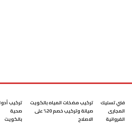
فني تسليك
تركيب مضخات المياه بالكويت
تركيب أدوا
المجارى
صيانة وتركيب خصم 20% على
صحية
الفروانية
الاصلاح
بالكويت