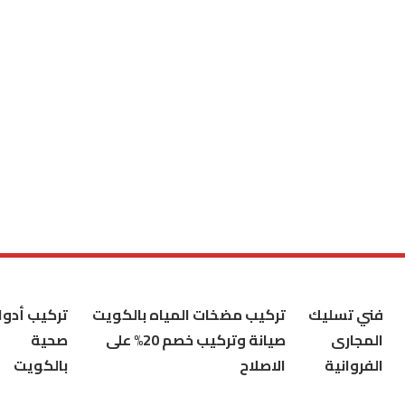
فني تسليك
تركيب مضخات المياه بالكويت
تركيب أدوا
المجارى
صيانة وتركيب خصم 20% على
صحية
الفروانية
الاصلاح
بالكويت