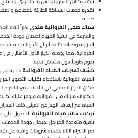
تركيب كبائن الشاور بوكس والجاكوزي وتصليح ك
تقديم خدمات السباكة الطارئة للمطاعم والمحل
صحية.
سباك صحي الفروانية هندي
نظراً لثقة العم
والسرعة في تنفيذ المهام لضمان جودة الخدمات 
الحرارية وصيانة كافة أنواع الأدوات الصحية، مع
الفروانية، مما يجعله الخيار الأول للأهالي في
يدوم طويلاً دون مشاكل فنية.
كشف تسربات المياه الفروانية
نحن نحمي م
المياه الفروانية باستخدام تقنيات التصوير الحر
مكان الخرير المخفي في الأنابيب، مع الالتزام ا
ديكورات منزلك في الفروانية ويوفر عليك تكا
المياه عبر إيقاف الهدر غير المرئي خلف الجدران.
تركيب فلاتر مياه الفروانية
للحصول على مياه
تنقية متعددة المراحل لضمان جودة الخدمات المقد
مع الالتزام التام بتقديم شروحات وافية عن كي