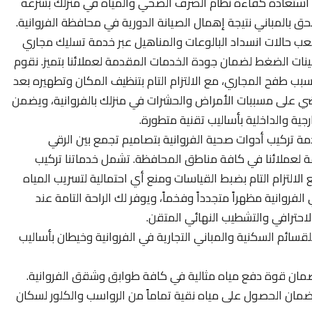
ك استعادة كفاءة نظام الصرف الصحي والمياه في منزلك بسرعة
ق بالمباني نتيجة إهمال الصيانة الدورية في محافظة الفروانية.
ب حالات انسداد البالوعات والمناهيل عبر خدمة تسليك مجاري
نات الضغط لضمان جودة الخدمات المقدمة لعملائنا بتميز. نقوم
سبب طفح المجاري، مع الالتزام التام بتنظيف المكان وتطهيره بعد
يقضي على مسببات الأمراض والحشرات في منزلك بالفروانية، ويضمن
ية والداخلية بأساليب تقنية متطورة.
ة تركيب أدوات صحية الفروانية بتصاميم تجمع بين الرقي
ة لعملائنا في كافة مناطق المحافظة. تشمل خدماتنا تركيب
لالتزام التام بضبط القياسات ومنع أي احتمالية لتسريب المياه
وانية مظهراً متجدداً وفخماً، ويوفر لك الراحة التامة عند
لاحترافي والتشطيب النهائي المتقن.
ائم السكنية والمباني التجارية في الفروانية وخيطان بأساليب
ضمان قوة دفع مياه مثالية في كافة طوابق وشقق الفروانية.
ة لضمان الحصول على مياه نقية تماماً من الرواسب والكلور لسكان