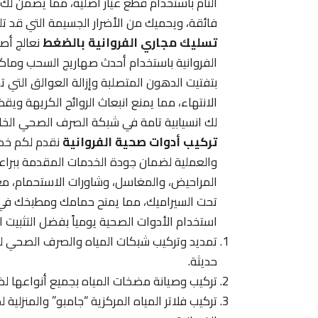
التام باستخدام قطع غيار أصلية، مما يضمن ل
فائقة، ويحميك من الأضرار الجسيمة التي قد تلح
تسليك مجاري الفروانية بالضغط
نعالج أصع
الفروانية باستخدام أحدث صهاريج السحب وماكي
بتفتيت الدهون المتصلبة وإزالة العوالق التي ت
الانتهاء، مما يمنع انبعاث الروائح الكريهة و
لك انسيابية تامة في شبكة الصرف الصحي الخارج
تركيب أدوات صحية الفروانية
نقدم لكم خدم
والعملية لضمان جودة الخدمات المقدمة ببراع
المراحيض، والمغاسل، وشاورات الاستحمام، مع ا
تحت السيراميك، مما يمنح حمامك ومطبخك في الفر
استخدام الأدوات الصحية يومياً بفضل التثبيت ا
تمديد وتركيب شبكات المياه والصرف الصحي للقس
حديثة.
تركيب وصيانة مضخات المياه بجميع أنواعها ل
تركيب فلاتر المياه المركزية “جامبو” والمنزلي