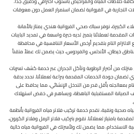
افة خلاطات المياه والمراحيض بأسلوب احترافي ودقيق جداً.
ات التجارية في الفروانية لضمان استمرار العمل دون معوقات
لاء الكبيرة، نوفر سباك صحي الفروانية هندي يمتاز بالأمانة
المقدمة لعملائنا بتميز. لديه خبرة واسعة في تمديد البايبات
 الالتزام التام بتقديم أرخص الأسعار التنافسية في محافظة
 مناطق خيطان، الأندلس، والفردوس، حيث يضمن لك عملاً متقناً
نزلك من أضرار الرطوبة وتآكل الجدران عبر خدمة كشف تسربات
اري لضمان جودة الخدمات المقدمة ببراعة لعملائنا. نحدد بدقة
لتام بمعالجته بأقل قدر من التدخل الإنشائي، مما يحافظ على
ليف الصيانة المستقبلية الباهظة، ويساهم في خفض استهلاك
 صحية ونقية، نقدم خدمة تركيب فلاتر مياه الفروانية بأنظمة
مة بامتياز لعملائنا. نقوم بتركيب فلاتر الرمل وفلاتر الكربون،
فية الاستخدام، مما يضمن لك ولأسرتك في الفروانية مياه خالية