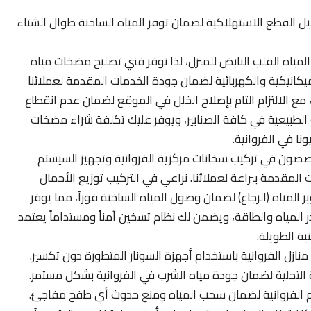
ديل القطع الاستهلاكية لضمان توفر المياه الساخنة طوال الشتاء
ياه القلب النابض للمنزل، لذا نوفر فني تصليح مضخات مياه
يكانيكية والكهربائية لضمان جودة الخدمات المقدمة لعملائنا
، مع الالتزام التام بإصلاح الخلل في الموقع لضمان عدم انقطاع
 الطبيعية في كافة الصنابير، ويوفر عليك تكلفة شراء مضخات
ا في الفروانية.
ون في تركيب سخانات مركزية الفروانية وتجهيز السيستم
 المقدمة ببراعة لعملائنا. نراعي في التركيب توزيع الأحمال
ير المياه (الرجاع) لضمان وصول المياه الساخنة فوراً، مما يوفر
ر المياه والطاقة، ويضمن لك نظام تسخين آمناً ومستداماً يعتمد
ة الطويلة.
زل الفروانية باستخدام أجهزة السونار المتطورة دون تكسير.
ظمة التحلية لضمان جودة مياه الشرب في الفروانية بشكل مستمر.
ئم الفروانية لضمان سحب المياه ومنع حدوث أي طفح مفاجئ.