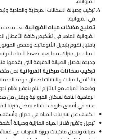
الفروانية.
تركيب وصيانة السخانات المركزية والعادية وتب
في الفروانية.
تصليح مضخات مياه الفروانية
تعد مضخة الم
الفروانية الماهر في تشخيص كافة الأعطال الم
بامتياز. نقوم بتبديل الأتوماتيك وفحص الموتور
المياه عن منزلك، مما يعيد ضغط المياه لقوته
جديدة بفضل الصيانة الدقيقة التي يقدمها فنيون
تركيب سخانات مركزية الفروانية
نحن متخصص
بالكامل للفيلات والبنايات لضمان جودة الخدمات
وضغط المياه، مع الالتزام التام بتوفير نظام تدو
الرفاهية التامة لسكان الفروانية ويقلل من هد
عليه في أقسى ظروف الشتاء بفضل خبرتنا الفني
الكشف عن تسريبات المياه في جدران وأسقف منا
تبديل وتغيير فلاتر المياه المنزلية وصيانة أن
صيانة وتبديل ماكينات جورة السرداب في قسا