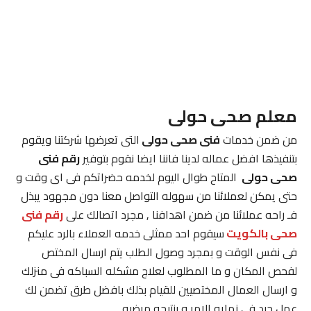
معلم صحى حولى
من ضمن خدمات
فنى صحى حولى
التى تعرضها شركتنا ويقوم
بتنفيذها افضل عماله لدينا فاننا ايضا نقوم بتوفير
رقم فنى
صحى حولى
المتاح طوال اليوم لخدمه حضراتكم فى اى وقت و
حتى يمكن لعملائنا من سهوله التواصل معنا دون مجهود يبذل
فـ راحه عملائنا من ضمن اهدافنا , مجرد اتصالك على
رقم فنى
صحى بالكويت
سيقوم احد ممثلى خدمه العملاء بالرد عليكم
فى نفس الوقت و بمجرد وصول الطلب يتم ارسال المختص
لفحص المكان و ما المطلوب لعلاج مشكله السباكه فى منزلك
و ارسال العمال المختصيين للقيام بذلك بافضل طرق تضمن لك
عمل جيد فى نهايه الامر و بنتيجه مرضيه .