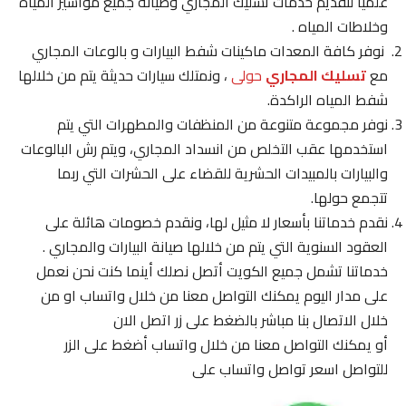
علميًا لتقديم خدمات تسليك المجاري وصيانة جميع مواسير المياه
وخلاطات المياه .
نوفر كافة المعدات ماكينات شفط البيارات و بالوعات المجاري
مع
تسليك المجاري
حولى
، ونمتلك سيارات حديثة يتم من خلالها
شفط المياه الراكدة.
نوفر مجموعة متنوعة من المنظفات والمطهرات التي يتم
استخدمها عقب التخلص من انسداد المجاري، ويتم رش البالوعات
والبيارات بالمبيدات الحشرية للقضاء على الحشرات التي ربما
تتجمع حولها.
نقدم خدماتنا بأسعار لا مثيل لها، ونقدم خصومات هائلة على
العقود السنوية التي يتم من خلالها صيانة البيارات والمجاري .
خدماتنا تشمل جميع الكويت أتصل نصلك أينما كنت نحن نعمل
على مدار اليوم يمكنك التواصل معنا من خلال واتساب او من
خلال الاتصال بنا مباشر بالضغط على زر اتصل الان
أو يمكنك التواصل معنا من خلال واتساب أضغط على الزر
للتواصل اسعر تواصل واتساب على