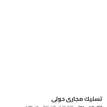
تسليك مجارى حولى
فني صحي حولي
اهلا بك ان كنت تعاني من طفح